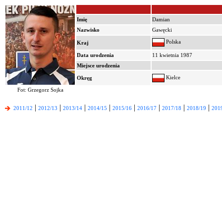
Imię
Damian
Nazwisko
Gawęcki
Polska
Kraj
Data urodzenia
11 kwietnia 1987
Miejsce urodzenia
Kielce
Okręg
Fot: Grzegorz Sojka
|
|
|
|
|
|
|
|
2011/12
2012/13
2013/14
2014/15
2015/16
2016/17
2017/18
2018/19
201