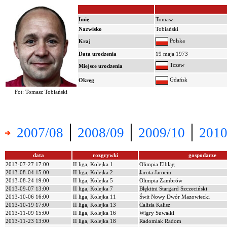
Imię
Tomasz
Nazwisko
Tobiański
Polska
Kraj
Data urodzenia
19 maja 1973
Tczew
Miejsce urodzenia
Gdańsk
Okręg
Fot: Tomasz Tobiański
|
|
|
2007/08
2008/09
2009/10
2010
data
rozgrywki
gospodarze
2013-07-27 17:00
II liga, Kolejka 1
Olimpia Elbląg
2013-08-04 15:00
II liga, Kolejka 2
Jarota Jarocin
2013-08-24 19:00
II liga, Kolejka 5
Olimpia Zambrów
2013-09-07 13:00
II liga, Kolejka 7
Błękitni Stargard Szczeciński
2013-10-06 16:00
II liga, Kolejka 11
Świt Nowy Dwór Mazowiecki
2013-10-19 17:00
II liga, Kolejka 13
Calisia Kalisz
2013-11-09 15:00
II liga, Kolejka 16
Wigry Suwałki
2013-11-23 13:00
II liga, Kolejka 18
Radomiak Radom