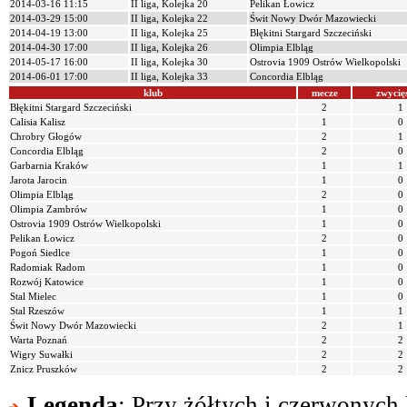
2014-03-16 11:15
II liga, Kolejka 20
Pelikan Łowicz
2014-03-29 15:00
II liga, Kolejka 22
Świt Nowy Dwór Mazowiecki
2014-04-19 13:00
II liga, Kolejka 25
Błękitni Stargard Szczeciński
2014-04-30 17:00
II liga, Kolejka 26
Olimpia Elbląg
2014-05-17 16:00
II liga, Kolejka 30
Ostrovia 1909 Ostrów Wielkopolski
2014-06-01 17:00
II liga, Kolejka 33
Concordia Elbląg
klub
mecze
zwycię
Błękitni Stargard Szczeciński
2
1
Calisia Kalisz
1
0
Chrobry Głogów
2
1
Concordia Elbląg
2
0
Garbarnia Kraków
1
1
Jarota Jarocin
1
0
Olimpia Elbląg
2
0
Olimpia Zambrów
1
0
Ostrovia 1909 Ostrów Wielkopolski
1
0
Pelikan Łowicz
2
0
Pogoń Siedlce
1
0
Radomiak Radom
1
0
Rozwój Katowice
1
0
Stal Mielec
1
0
Stal Rzeszów
1
1
Świt Nowy Dwór Mazowiecki
2
1
Warta Poznań
2
2
Wigry Suwałki
2
2
Znicz Pruszków
2
2
Legenda
: Przy żółtych i czerwonych