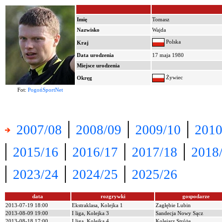
Imię
Tomasz
Nazwisko
Wajda
Polska
Kraj
Data urodzenia
17 maja 1980
Miejsce urodzenia
Żywiec
Okręg
Fot:
PogońSportNet
|
|
|
2007/08
2008/09
2009/10
2010
|
|
|
|
2015/16
2016/17
2017/18
2018
|
|
|
2023/24
2024/25
2025/26
data
rozgrywki
gospodarze
2013-07-19 18:00
Ekstraklasa, Kolejka 1
Zagłębie Lubin
2013-08-09 19:00
I liga, Kolejka 3
Sandecja Nowy Sącz
2013-08-18 17:00
I liga, Kolejka 4
Kolejarz Stróże