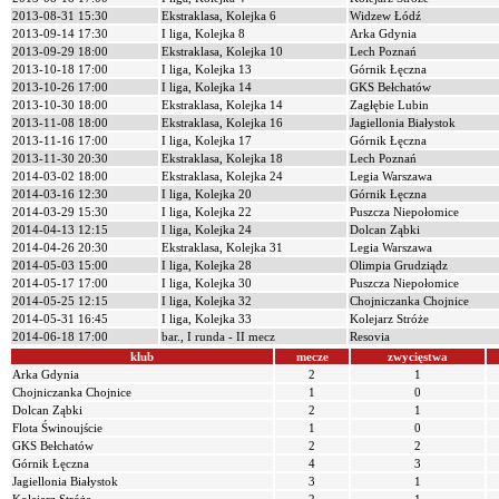
2013-08-31 15:30
Ekstraklasa, Kolejka 6
Widzew Łódź
2013-09-14 17:30
I liga, Kolejka 8
Arka Gdynia
2013-09-29 18:00
Ekstraklasa, Kolejka 10
Lech Poznań
2013-10-18 17:00
I liga, Kolejka 13
Górnik Łęczna
2013-10-26 17:00
I liga, Kolejka 14
GKS Bełchatów
2013-10-30 18:00
Ekstraklasa, Kolejka 14
Zagłębie Lubin
2013-11-08 18:00
Ekstraklasa, Kolejka 16
Jagiellonia Białystok
2013-11-16 17:00
I liga, Kolejka 17
Górnik Łęczna
2013-11-30 20:30
Ekstraklasa, Kolejka 18
Lech Poznań
2014-03-02 18:00
Ekstraklasa, Kolejka 24
Legia Warszawa
2014-03-16 12:30
I liga, Kolejka 20
Górnik Łęczna
2014-03-29 15:30
I liga, Kolejka 22
Puszcza Niepołomice
2014-04-13 12:15
I liga, Kolejka 24
Dolcan Ząbki
2014-04-26 20:30
Ekstraklasa, Kolejka 31
Legia Warszawa
2014-05-03 15:00
I liga, Kolejka 28
Olimpia Grudziądz
2014-05-17 17:00
I liga, Kolejka 30
Puszcza Niepołomice
2014-05-25 12:15
I liga, Kolejka 32
Chojniczanka Chojnice
2014-05-31 16:45
I liga, Kolejka 33
Kolejarz Stróże
2014-06-18 17:00
bar., I runda - II mecz
Resovia
klub
mecze
zwycięstwa
Arka Gdynia
2
1
Chojniczanka Chojnice
1
0
Dolcan Ząbki
2
1
Flota Świnoujście
1
0
GKS Bełchatów
2
2
Górnik Łęczna
4
3
Jagiellonia Białystok
3
1