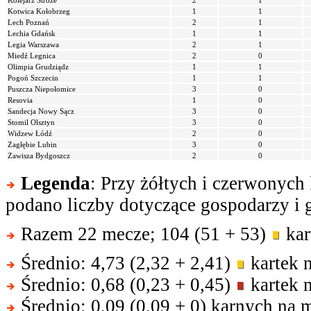
Kolejarz Stróże
2
1
Kotwica Kołobrzeg
1
1
Lech Poznań
2
1
Lechia Gdańsk
1
1
Legia Warszawa
2
1
Miedź Legnica
2
0
Olimpia Grudziądz
1
1
Pogoń Szczecin
1
1
Puszcza Niepołomice
3
0
Resovia
1
0
Sandecja Nowy Sącz
3
0
Stomil Olsztyn
3
0
Widzew Łódź
2
0
Zagłębie Lubin
3
0
Zawisza Bydgoszcz
2
0
Legenda
: Przy żółtych i czerwonych
podano liczby dotyczące gospodarzy i g
Razem 22 mecze; 104 (51 + 53)
kar
Średnio: 4,73 (2,32 + 2,41)
kartek 
Średnio: 0,68 (0,23 + 0,45)
kartek 
Średnio: 0,09 (0,09 + 0) karnych na 