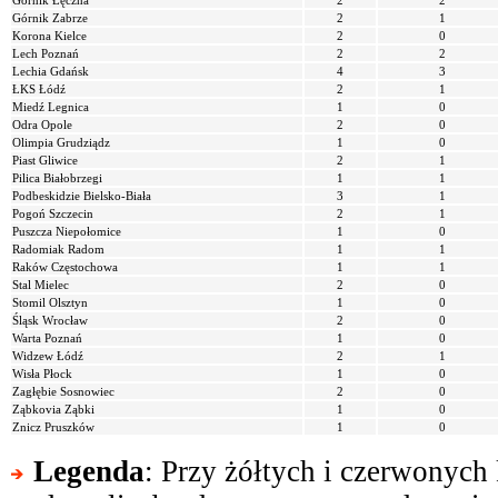
Górnik Łęczna
2
2
Górnik Zabrze
2
1
Korona Kielce
2
0
Lech Poznań
2
2
Lechia Gdańsk
4
3
ŁKS Łódź
2
1
Miedź Legnica
1
0
Odra Opole
2
0
Olimpia Grudziądz
1
0
Piast Gliwice
2
1
Pilica Białobrzegi
1
1
Podbeskidzie Bielsko-Biała
3
1
Pogoń Szczecin
2
1
Puszcza Niepołomice
1
0
Radomiak Radom
1
1
Raków Częstochowa
1
1
Stal Mielec
2
0
Stomil Olsztyn
1
0
Śląsk Wrocław
2
0
Warta Poznań
1
0
Widzew Łódź
2
1
Wisła Płock
1
0
Zagłębie Sosnowiec
2
0
Ząbkovia Ząbki
1
0
Znicz Pruszków
1
0
Legenda
: Przy żółtych i czerwonych