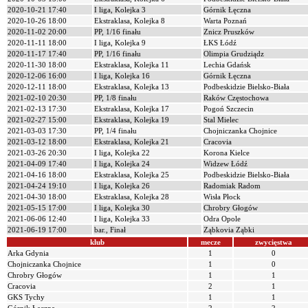
2020-10-21 17:40
I liga, Kolejka 3
Górnik Łęczna
2020-10-26 18:00
Ekstraklasa, Kolejka 8
Warta Poznań
2020-11-02 20:00
PP, 1/16 finału
Znicz Pruszków
2020-11-11 18:00
I liga, Kolejka 9
ŁKS Łódź
2020-11-17 17:40
PP, 1/16 finału
Olimpia Grudziądz
2020-11-30 18:00
Ekstraklasa, Kolejka 11
Lechia Gdańsk
2020-12-06 16:00
I liga, Kolejka 16
Górnik Łęczna
2020-12-11 18:00
Ekstraklasa, Kolejka 13
Podbeskidzie Bielsko-Biała
2021-02-10 20:30
PP, 1/8 finału
Raków Częstochowa
2021-02-13 17:30
Ekstraklasa, Kolejka 17
Pogoń Szczecin
2021-02-27 15:00
Ekstraklasa, Kolejka 19
Stal Mielec
2021-03-03 17:30
PP, 1/4 finału
Chojniczanka Chojnice
2021-03-12 18:00
Ekstraklasa, Kolejka 21
Cracovia
2021-03-26 20:30
I liga, Kolejka 22
Korona Kielce
2021-04-09 17:40
I liga, Kolejka 24
Widzew Łódź
2021-04-16 18:00
Ekstraklasa, Kolejka 25
Podbeskidzie Bielsko-Biała
2021-04-24 19:10
I liga, Kolejka 26
Radomiak Radom
2021-04-30 18:00
Ekstraklasa, Kolejka 28
Wisła Płock
2021-05-15 17:00
I liga, Kolejka 30
Chrobry Głogów
2021-06-06 12:40
I liga, Kolejka 33
Odra Opole
2021-06-19 17:00
bar., Finał
Ząbkovia Ząbki
klub
mecze
zwycięstwa
Arka Gdynia
1
0
Chojniczanka Chojnice
1
0
Chrobry Głogów
1
1
Cracovia
2
1
GKS Tychy
1
1