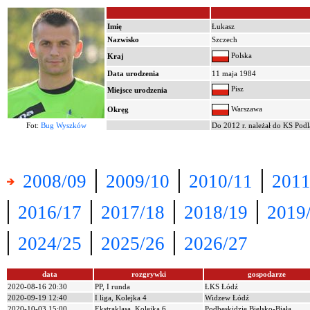
Imię
Łukasz
Nazwisko
Szczech
Polska
Kraj
Data urodzenia
11 maja 1984
Pisz
Miejsce urodzenia
Warszawa
Okręg
Fot:
Bug Wyszków
Do 2012 r. należał do KS Podl
|
|
|
2008/09
2009/10
2010/11
2011
|
|
|
|
2016/17
2017/18
2018/19
2019
|
|
|
2024/25
2025/26
2026/27
data
rozgrywki
gospodarze
2020-08-16 20:30
PP, I runda
ŁKS Łódź
2020-09-19 12:40
I liga, Kolejka 4
Widzew Łódź
2020-10-03 15:00
Ekstraklasa, Kolejka 6
Podbeskidzie Bielsko-Biała