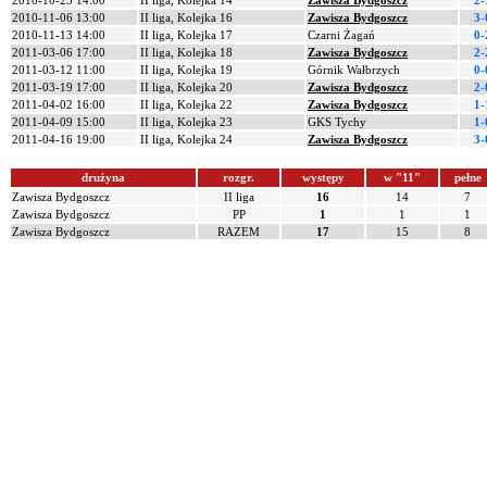
2010-10-23 14:00
II liga, Kolejka 14
Zawisza Bydgoszcz
2-
2010-11-06 13:00
II liga, Kolejka 16
Zawisza Bydgoszcz
3-
2010-11-13 14:00
II liga, Kolejka 17
Czarni Żagań
0-
2011-03-06 17:00
II liga, Kolejka 18
Zawisza Bydgoszcz
2-
2011-03-12 11:00
II liga, Kolejka 19
Górnik Wałbrzych
0-
2011-03-19 17:00
II liga, Kolejka 20
Zawisza Bydgoszcz
2-
2011-04-02 16:00
II liga, Kolejka 22
Zawisza Bydgoszcz
1-
2011-04-09 15:00
II liga, Kolejka 23
GKS Tychy
1-
2011-04-16 19:00
II liga, Kolejka 24
Zawisza Bydgoszcz
3-
drużyna
rozgr.
występy
w "11"
pełne
Zawisza Bydgoszcz
II liga
16
14
7
Zawisza Bydgoszcz
PP
1
1
1
Zawisza Bydgoszcz
RAZEM
17
15
8