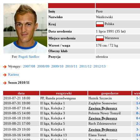
Imię
Piotr
Nazwisko
Wasikowski
Polska
Kraj
Data urodzenia
1 lipca 1991 (35 lat)
Warszawa
Miejsce urodzenia
Wzrost / waga
176 cm / 72 kg
Obecny klub
Fot:
Pogoń Siedlce
Pozycja
obrońca
Występy:
2007/08
2008/09
2009/10
2010/11
2011/12
2012/13
Kariera
Sezon 2010/11
data
rozgrywki
gospodarze
wyn
2010-07-21 18:00
PP, Runda przedwstępna
Hutnik Szczecin
1-
2010-07-31 19:00
II liga, Kolejka 1
Zagłębie Sosnowiec
1-
2010-08-07 19:46
II liga, Kolejka 2
Zawisza Bydgoszcz
3-
2010-08-15 14:00
II liga, Kolejka 3
Polonia Nowy Tomyśl
0-
2010-08-18 19:00
II liga, Kolejka 4
Zawisza Bydgoszcz
0-
2010-08-21 17:00
II liga, Kolejka 5
Ruch Zdzieszowice
2-
2010-08-29 19:00
II liga, Kolejka 6
Zawisza Bydgoszcz
3-
2010-10-16 14:00
II liga, Kolejka 13
Elana Toruń
1-