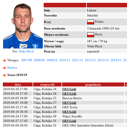
Imię
Łukasz
Nazwisko
Sekulski
Polska
Kraj
Data urodzenia
3 listopada 1990 (35 lat)
Płock
Miejsce urodzenia
Wzrost / waga
187 cm / 78 kg
Obecny klub
Wisła Płock
Fot:
Wisła Płock
Pozycja
napastnik
Występy:
2007/08
2008/09
2009/10
2010/11
2011/12
2012/13
2013/14
2014/15
20
Kariera
Sezon 2018/19
data
rozgrywki
gospodarze
2019-03-16 17:00
I liga, Kolejka 24
ŁKS Łódź
2019-03-29 17:45
I liga, Kolejka 26
ŁKS Łódź
2019-04-03 18:00
I liga, Kolejka 25
Bytovia Bytów
2019-04-07 19:08
I liga, Kolejka 27
ŁKS Łódź
2019-04-13 17:45
I liga, Kolejka 28
GKS Tychy
2019-04-19 20:30
I liga, Kolejka 29
ŁKS Łódź
2019-04-24 17:00
I liga, Kolejka 30
Wigry Suwałki
2019-04-27 17:45
I liga, Kolejka 31
ŁKS Łódź
2019-05-04 20:45
I liga, Kolejka 32
GKS 1962 Jastrzębie (Jastrzębie Zdrój)