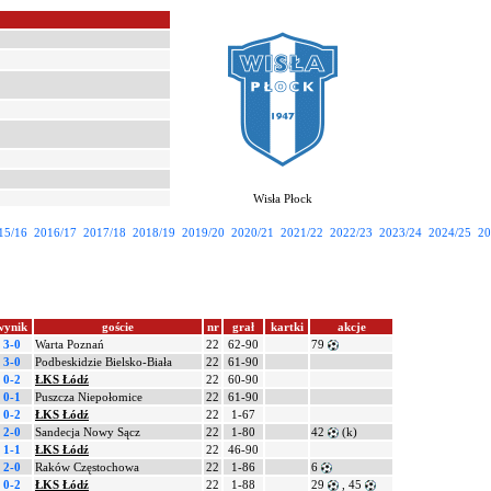
Wisła Płock
15/16
2016/17
2017/18
2018/19
2019/20
2020/21
2021/22
2022/23
2023/24
2024/25
20
wynik
goście
nr
grał
kartki
akcje
3-0
Warta Poznań
22
62-90
79
3-0
Podbeskidzie Bielsko-Biała
22
61-90
0-2
ŁKS Łódź
22
60-90
0-1
Puszcza Niepołomice
22
61-90
0-2
ŁKS Łódź
22
1-67
2-0
Sandecja Nowy Sącz
22
1-80
42
(k)
1-1
ŁKS Łódź
22
46-90
2-0
Raków Częstochowa
22
1-86
6
0-2
ŁKS Łódź
22
1-88
29
, 45