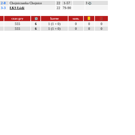
2-0
Chojniczanka Chojnice
22
1-57
3
3-3
ŁKS Łódź
22
79-90
.
czas gry
karne
sam.
555
6
1 (1 + 0)
0
0
0
555
6
1 (1 + 0)
0
0
0