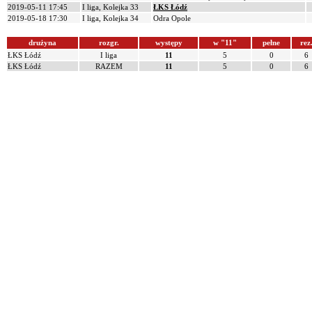
2019-05-11 17:45
I liga, Kolejka 33
ŁKS Łódź
2019-05-18 17:30
I liga, Kolejka 34
Odra Opole
drużyna
rozgr.
występy
w "11"
pełne
rez
ŁKS Łódź
I liga
11
5
0
6
ŁKS Łódź
RAZEM
11
5
0
6