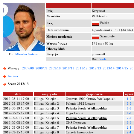
Imię
Krzysztof
Nazwisko
Wolkiewicz
Polska
Kraj
Data urodzenia
4 października 1991 (34 lata)
Szamotuły
Miejsce urodzenia
Wzrost / waga
171 cm / 65 kg
Obecny klub
Fot:
Mieszko Gniezno
Pozycja
pomocnik
Brat
Pawła
Występy:
2007/08
2008/09
2009/10
2010/11
2011/12
2012/13
2013/14
2014/15
20
Kariera
Sezon 2012/13
data
rozgrywki
gospodarze
wynik
2012-08-11 17:00
III liga, Kolejka 1
Ostrovia 1909 Ostrów Wielkopolski
1-0
2012-08-15 17:00
III liga, Kolejka 2
Polonia 1912 Leszno
0-0
2012-08-19 15:00
III liga, Kolejka 3
Polonia Środa Wielkopolska
0-0
2012-08-25 12:00
III liga, Kolejka 4
Fogo Luboń
0-0
2012-09-01 17:00
III liga, Kolejka 5
Polonia Środa Wielkopolska
2-0
2012-09-05 17:00
III liga, Kolejka 6
GKS Dopiewo
0-0
2012-09-09 15:00
III liga, Kolejka 7
Polonia Środa Wielkopolska
2-1
2012-09-15 16:00
III liga, Kolejka 8
Cuiavia Inowrocław
2-1