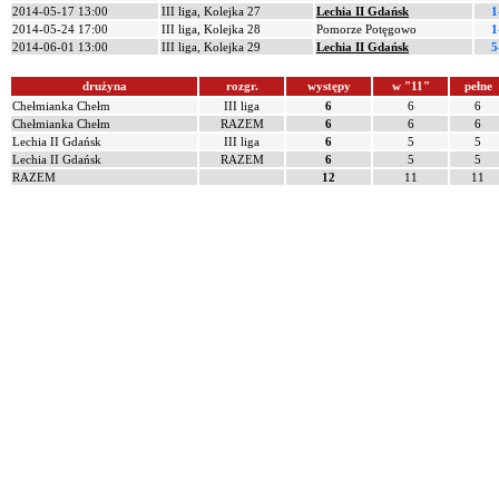
2014-05-17 13:00
III liga, Kolejka 27
Lechia II Gdańsk
1
2014-05-24 17:00
III liga, Kolejka 28
Pomorze Potęgowo
1
2014-06-01 13:00
III liga, Kolejka 29
Lechia II Gdańsk
5
drużyna
rozgr.
występy
w "11"
pełne
Chełmianka Chełm
III liga
6
6
6
Chełmianka Chełm
RAZEM
6
6
6
Lechia II Gdańsk
III liga
6
5
5
Lechia II Gdańsk
RAZEM
6
5
5
RAZEM
12
11
11