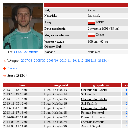
Imię
Paweł
Nazwisko
Szokaluk
Polska
Kraj
Data urodzenia
2 stycznia 1991 (35 lat)
Chełm
Miejsce urodzenia
Wzrost / waga
188 cm / 82 kg
Obecny klub
Fot:
ChKS Chełmianka
Pozycja
bramkarz
Występy:
2007/08
2008/09
2009/10
2010/11
2011/12
2012/13
2013/14
Kariera
Sezon 2013/14
data
rozgrywki
gospodarze
wy
2013-10-13 15:00
III liga, Kolejka 13
Chełmianka Chełm
0
2013-10-19 15:00
III liga, Kolejka 14
Stal Sanok
0
2013-10-27 14:00
III liga, Kolejka 15
Chełmianka Chełm
1
2013-11-03 12:00
III liga, Kolejka 16
Stal Kraśnik
2
2013-11-13 13:00
III liga, Kolejka 7
Chełmianka Chełm
2
2013-11-17 13:00
III liga, Kolejka 18
Polonia Przemyśl
2
2014-04-13 11:00
III liga, Kolejka 22
Pogoń II Szczecin
1
2014-04-26 17:00
III liga, Kolejka 24
Gwardia Koszalin
3
2014-05-11 11:00
III liga, Kolejka 26
Arka II Gdynia
2