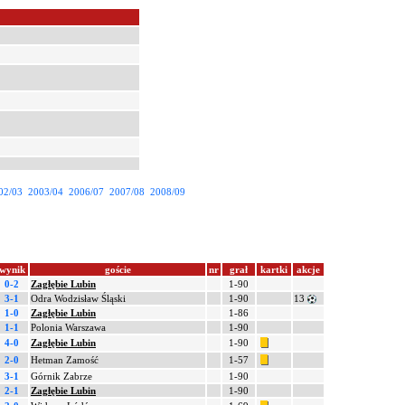
02/03
2003/04
2006/07
2007/08
2008/09
wynik
goście
nr
grał
kartki
akcje
0-2
Zagłębie Lubin
1-90
3-1
Odra Wodzisław Śląski
1-90
13
1-0
Zagłębie Lubin
1-86
1-1
Polonia Warszawa
1-90
4-0
Zagłębie Lubin
1-90
2-0
Hetman Zamość
1-57
3-1
Górnik Zabrze
1-90
2-1
Zagłębie Lubin
1-90