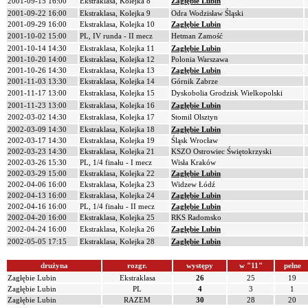
2001-09-15 16:00
Ekstraklasa, Kolejka 8
Zagłębie Lubin
2001-09-22 16:00
Ekstraklasa, Kolejka 9
Odra Wodzisław Śląski
2001-09-29 16:00
Ekstraklasa, Kolejka 10
Zagłębie Lubin
2001-10-02 15:00
PL, IV runda - II mecz
Hetman Zamość
2001-10-14 14:30
Ekstraklasa, Kolejka 11
Zagłębie Lubin
2001-10-20 14:00
Ekstraklasa, Kolejka 12
Polonia Warszawa
2001-10-26 14:30
Ekstraklasa, Kolejka 13
Zagłębie Lubin
2001-11-03 13:30
Ekstraklasa, Kolejka 14
Górnik Zabrze
2001-11-17 13:00
Ekstraklasa, Kolejka 15
Dyskobolia Grodzisk Wielkopolski
2001-11-23 13:00
Ekstraklasa, Kolejka 16
Zagłębie Lubin
2002-03-02 14:30
Ekstraklasa, Kolejka 17
Stomil Olsztyn
2002-03-09 14:30
Ekstraklasa, Kolejka 18
Zagłębie Lubin
2002-03-17 14:30
Ekstraklasa, Kolejka 19
Śląsk Wrocław
2002-03-23 14:30
Ekstraklasa, Kolejka 21
KSZO Ostrowiec Świętokrzyski
2002-03-26 15:30
PL, 1/4 finału - I mecz
Wisła Kraków
2002-03-29 15:00
Ekstraklasa, Kolejka 22
Zagłębie Lubin
2002-04-06 16:00
Ekstraklasa, Kolejka 23
Widzew Łódź
2002-04-13 16:00
Ekstraklasa, Kolejka 24
Zagłębie Lubin
2002-04-16 16:00
PL, 1/4 finału - II mecz
Zagłębie Lubin
2002-04-20 16:00
Ekstraklasa, Kolejka 25
RKS Radomsko
2002-04-24 16:00
Ekstraklasa, Kolejka 26
Zagłębie Lubin
2002-05-05 17:15
Ekstraklasa, Kolejka 28
Zagłębie Lubin
drużyna
rozgr.
występy
w "11"
pełne
Zagłębie Lubin
Ekstraklasa
26
25
19
Zagłębie Lubin
PL
4
3
1
Zagłębie Lubin
RAZEM
30
28
20