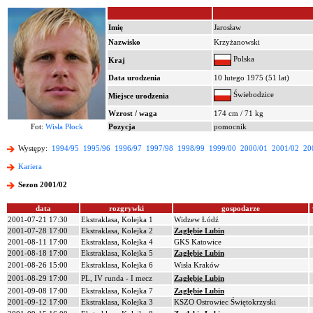
Imię
Jarosław
Nazwisko
Krzyżanowski
Polska
Kraj
Data urodzenia
10 lutego 1975 (51 lat)
Świebodzice
Miejsce urodzenia
Wzrost / waga
174 cm / 71 kg
Fot:
Wisła Płock
Pozycja
pomocnik
Występy:
1994/95
1995/96
1996/97
1997/98
1998/99
1999/00
2000/01
2001/02
20
Kariera
Sezon 2001/02
data
rozgrywki
gospodarze
2001-07-21 17:30
Ekstraklasa, Kolejka 1
Widzew Łódź
2001-07-28 17:00
Ekstraklasa, Kolejka 2
Zagłębie Lubin
2001-08-11 17:00
Ekstraklasa, Kolejka 4
GKS Katowice
2001-08-18 17:00
Ekstraklasa, Kolejka 5
Zagłębie Lubin
2001-08-26 15:00
Ekstraklasa, Kolejka 6
Wisła Kraków
2001-08-29 17:00
PL, IV runda - I mecz
Zagłębie Lubin
2001-09-08 17:00
Ekstraklasa, Kolejka 7
Zagłębie Lubin
2001-09-12 17:00
Ekstraklasa, Kolejka 3
KSZO Ostrowiec Świętokrzyski