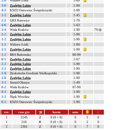
2-0
Widzew Łódź
1-69
3-0
Zagłębie Lubin
1-90
4-3
KSZO Ostrowiec Świętokrzyski
1-90
1-2
Zagłębie Lubin
1-45
2-2
GKS Katowice
1-70
4-0
Zagłębie Lubin
1-63
3-4
Wisła Kraków
1-90
79
2-2
Zagłębie Lubin
1-90
1-2
Zagłębie Lubin
1-90
1-1
Widzew Łódź
1-90
2-2
Zagłębie Lubin
1-90
1-1
RKS Radomsko
60-90
0-1
Zagłębie Lubin
1-67
2-2
Zagłębie Lubin
1-90
2-1
Zagłębie Lubin
1-90
1-0
Dyskobolia Grodzisk Wielkopolski
1-90
2-0
Zagłębie Lubin
1-90
3-1
Stomil Olsztyn
1-49
0-2
Wisła Kraków
67-90
0-3
Zagłębie Lubin
1-90
1-2
Śląsk Wrocław
1-90
0-1
KSZO Ostrowiec Świętokrzyski
1-90
rez.
czas gry
karne
sam.
1
2145
2
0 (0 + 0)
0
5
0
1
216
0
0 (0 + 0)
0
2
0
2
2361
2
0 (0 + 0)
0
7
0