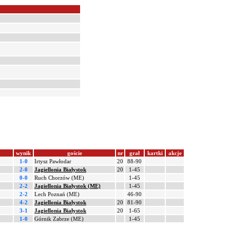
wynik
goście
nr
grał
kartki
akcje
1-0
Irtysz Pawłodar
20
88-90
2-0
Jagiellonia Białystok
20
1-45
0-0
Ruch Chorzów (ME)
1-45
2-2
Jagiellonia Białystok (ME)
1-45
2-2
Lech Poznań (ME)
46-90
4-2
Jagiellonia Białystok
20
81-90
3-1
Jagiellonia Białystok
20
1-65
1-0
Górnik Zabrze (ME)
1-45