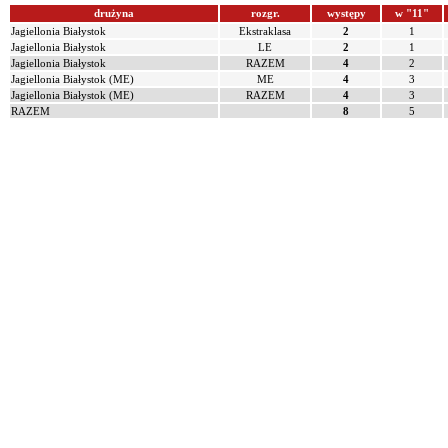
drużyna
rozgr.
występy
w "11"
Jagiellonia Białystok
Ekstraklasa
2
1
Jagiellonia Białystok
LE
2
1
Jagiellonia Białystok
RAZEM
4
2
Jagiellonia Białystok (ME)
ME
4
3
Jagiellonia Białystok (ME)
RAZEM
4
3
RAZEM
8
5