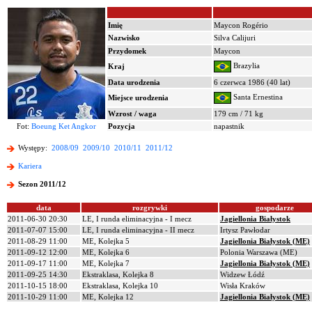
Imię
Maycon Rogério
Nazwisko
Silva Calijuri
Przydomek
Maycon
Brazylia
Kraj
Data urodzenia
6 czerwca 1986 (40 lat)
Santa Ernestina
Miejsce urodzenia
Wzrost / waga
179 cm / 71 kg
Fot:
Boeung Ket Angkor
Pozycja
napastnik
Występy:
2008/09
2009/10
2010/11
2011/12
Kariera
Sezon 2011/12
data
rozgrywki
gospodarze
2011-06-30 20:30
LE, I runda eliminacyjna - I mecz
Jagiellonia Białystok
2011-07-07 15:00
LE, I runda eliminacyjna - II mecz
Irtysz Pawłodar
2011-08-29 11:00
ME, Kolejka 5
Jagiellonia Białystok (ME)
2011-09-12 12:00
ME, Kolejka 6
Polonia Warszawa (ME)
2011-09-17 11:00
ME, Kolejka 7
Jagiellonia Białystok (ME)
2011-09-25 14:30
Ekstraklasa, Kolejka 8
Widzew Łódź
2011-10-15 18:00
Ekstraklasa, Kolejka 10
Wisła Kraków
2011-10-29 11:00
ME, Kolejka 12
Jagiellonia Białystok (ME)