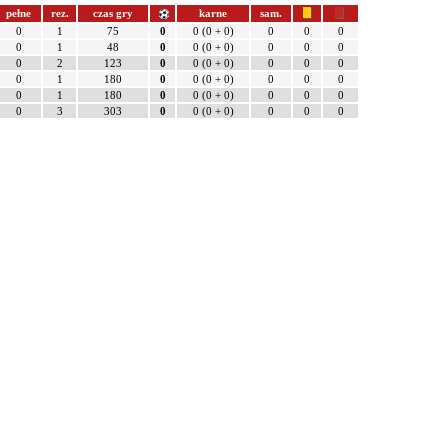
pełne
rez.
czas gry
karne
sam.
0
1
75
0
0 (0 + 0)
0
0
0
0
1
48
0
0 (0 + 0)
0
0
0
0
2
123
0
0 (0 + 0)
0
0
0
0
1
180
0
0 (0 + 0)
0
0
0
0
1
180
0
0 (0 + 0)
0
0
0
0
3
303
0
0 (0 + 0)
0
0
0