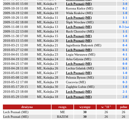
2009-10-05 15:00
ME, Kolejka 9
Lech Poznań (ME)
3-0
2009-10-10 11:00
ME, Kolejka 17
Korona Kielce (ME)
0-2
2009-10-19 12:00
ME, Kolejka 10
Wisła Kraków (ME)
1-0
2009-10-26 11:00
ME, Kolejka 11
Lech Poznań (ME)
1-1
2009-11-02 18:00
ME, Kolejka 12
Śląsk Wrocław (ME)
0-1
2009-11-08 11:00
ME, Kolejka 13
Lech Poznań (ME)
0-3 (w
2009-11-22 13:00
ME, Kolejka 14
Ruch Chorzów (ME)
1-1
2009-11-30 17:00
ME, Kolejka 15
Lech Poznań (ME)
1-0
2010-03-15 15:00
ME, Kolejka 20
Lech Poznań (ME)
1-1
2010-03-21 12:00
ME, Kolejka 21
Jagiellonia Białystok (ME)
0-4
2010-03-27 12:00
ME, Kolejka 22
Lech Poznań (ME)
0-1
2010-04-01 15:00
ME, Kolejka 23
Legia Warszawa (ME)
4-1
2010-04-19 12:00
ME, Kolejka 24
Arka Gdynia (ME)
1-4
2010-04-25 17:00
ME, Kolejka 25
Lech Poznań (ME)
0-0
2010-04-28 11:00
ME, Kolejka 26
Lechia Gdańsk (ME)
0-1
2010-05-03 12:00
ME, Kolejka 27
Lech Poznań (ME)
1-0
2010-05-08 12:00
ME, Kolejka 28
Polonia Bytom (ME)
1-2
2010-05-12 17:00
ME, Kolejka 19
Cracovia (ME)
0-3
2010-05-17 20:15
ME, Kolejka 30
Zagłębie Lubin (ME)
1-0
2010-05-23 18:00
ME, Kolejka 29
Lech Poznań (ME)
2-1
2010-05-29 13:00
ME, Kolejka 18
Lech Poznań (ME)
2-0
drużyna
rozgr.
występy
w "11"
pełne
Lech Poznań (ME)
ME
30
26
26
Lech Poznań (ME)
RAZEM
30
26
26