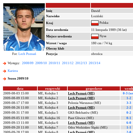
Imię
Dawid
Nazwisko
Łoziński
Polska
Kraj
Data urodzenia
11 listopada 1989 (36 lat)
Nysa
Miejsce urodzenia
Wzrost / waga
180 cm / 74 kg
Obecny klub
Fot:
Lech Poznań
Pozycja
obrońca
Występy:
2008/09
2009/10
2010/11
2011/12
2012/13
2013/14
Kariera
Sezon 2009/10
data
rozgrywki
gospodarze
wyni
2009-08-03 15:00
ME, Kolejka 1
Lech Poznań (ME)
0-3 (w
2009-08-09 15:00
ME, Kolejka 2
Lech Poznań (ME)
1-2
2009-08-17 17:00
ME, Kolejka 3
Polonia Warszawa (ME)
3-3
2009-08-26 11:00
ME, Kolejka 4
Lech Poznań (ME)
2-2
2009-08-31 17:00
ME, Kolejka 5
GKS Bełchatów (ME)
0-2
2009-09-05 11:00
ME, Kolejka 16
Piast Gliwice (ME)
0-1
2009-09-13 11:00
ME, Kolejka 6
Lech Poznań (ME)
6-0
2009-09-20 11:00
ME, Kolejka 7
Odra Wodzisław Śląski (ME)
1-1
2009-09-28 17:00
ME, Kolejka 8
Lech Poznań (ME)
2-0