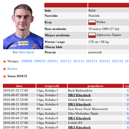
Imię
Rafał
Nazwisko
Niziołek
Polska
Kraj
Data urodzenia
19 marca 1989 (37 lat)
Ząbkowice Śląskie
Miejsce urodzenia
Wzrost / waga
178 cm / 68 kg
Obecny klub
Fot:
Odra Opole
Pozycja
pomocnik
Występy:
2008/09
2009/10
2010/11
2011/12
2012/13
2013/14
2014/15
2015/16
20
Kariera
Sezon 2010/11
data
rozgrywki
gospodarze
wy
2010-07-31 17:00
I liga, Kolejka 1
Ruch Radzionków
1
2010-08-07 18:00
I liga, Kolejka 2
MKS Kluczbork
1
2010-08-13 19:00
I liga, Kolejka 3
Górnik Polkowice
2
2010-08-21 18:00
I liga, Kolejka 4
MKS Kluczbork
2
2010-08-24 19:00
PP, I runda
Świt Nowy Dwór Mazowiecki
1
2010-08-27 19:00
I liga, Kolejka 5
Odra Wodzisław Śląski
1
2010-09-04 17:00
I liga, Kolejka 6
MKS Kluczbork
3
2010-09-11 17:00
I liga, Kolejka 7
Łódzki KS
2
2010-09-18 17:00
I liga, Kolejka 8
MKS Kluczbork
1