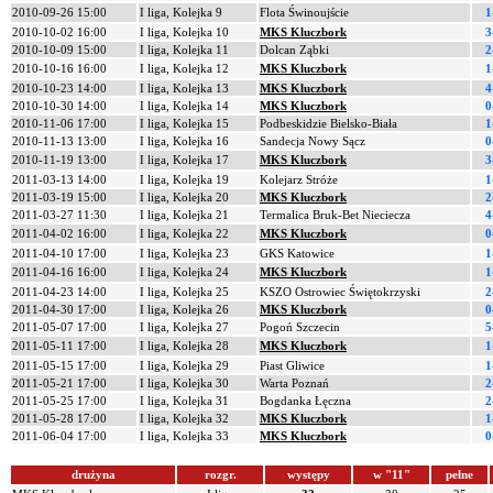
2010-09-26 15:00
I liga, Kolejka 9
Flota Świnoujście
1
2010-10-02 16:00
I liga, Kolejka 10
MKS Kluczbork
3
2010-10-09 15:00
I liga, Kolejka 11
Dolcan Ząbki
2
2010-10-16 16:00
I liga, Kolejka 12
MKS Kluczbork
1
2010-10-23 14:00
I liga, Kolejka 13
MKS Kluczbork
4
2010-10-30 14:00
I liga, Kolejka 14
MKS Kluczbork
0
2010-11-06 17:00
I liga, Kolejka 15
Podbeskidzie Bielsko-Biała
1
2010-11-13 13:00
I liga, Kolejka 16
Sandecja Nowy Sącz
0
2010-11-19 13:00
I liga, Kolejka 17
MKS Kluczbork
3
2011-03-13 14:00
I liga, Kolejka 19
Kolejarz Stróże
1
2011-03-19 15:00
I liga, Kolejka 20
MKS Kluczbork
2
2011-03-27 11:30
I liga, Kolejka 21
Termalica Bruk-Bet Nieciecza
4
2011-04-02 16:00
I liga, Kolejka 22
MKS Kluczbork
0
2011-04-10 17:00
I liga, Kolejka 23
GKS Katowice
1
2011-04-16 16:00
I liga, Kolejka 24
MKS Kluczbork
1
2011-04-23 14:00
I liga, Kolejka 25
KSZO Ostrowiec Świętokrzyski
2
2011-04-30 17:00
I liga, Kolejka 26
MKS Kluczbork
0
2011-05-07 17:00
I liga, Kolejka 27
Pogoń Szczecin
5
2011-05-11 17:00
I liga, Kolejka 28
MKS Kluczbork
1
2011-05-15 17:00
I liga, Kolejka 29
Piast Gliwice
1
2011-05-21 17:00
I liga, Kolejka 30
Warta Poznań
2
2011-05-25 17:00
I liga, Kolejka 31
Bogdanka Łęczna
2
2011-05-28 17:00
I liga, Kolejka 32
MKS Kluczbork
1
2011-06-04 17:00
I liga, Kolejka 33
MKS Kluczbork
0
drużyna
rozgr.
występy
w "11"
pełne