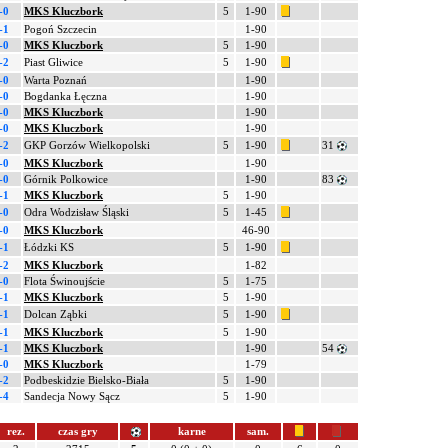
-0
MKS Kluczbork
5
1-90
-1
Pogoń Szczecin
1-90
-0
MKS Kluczbork
5
1-90
-2
Piast Gliwice
5
1-90
-0
Warta Poznań
1-90
-0
Bogdanka Łęczna
1-90
-0
MKS Kluczbork
1-90
-0
MKS Kluczbork
1-90
-2
GKP Gorzów Wielkopolski
5
1-90
31
-0
MKS Kluczbork
1-90
-0
Górnik Polkowice
1-90
83
-1
MKS Kluczbork
5
1-90
-0
Odra Wodzisław Śląski
5
1-45
-0
MKS Kluczbork
46-90
-1
Łódzki KS
5
1-90
-2
MKS Kluczbork
1-82
-0
Flota Świnoujście
5
1-75
-1
MKS Kluczbork
5
1-90
-1
Dolcan Ząbki
5
1-90
-1
MKS Kluczbork
5
1-90
-1
MKS Kluczbork
1-90
54
-0
MKS Kluczbork
1-79
-2
Podbeskidzie Bielsko-Biała
5
1-90
-4
Sandecja Nowy Sącz
5
1-90
rez.
czas gry
karne
sam.