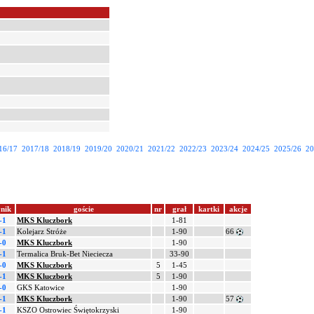
16/17
2017/18
2018/19
2019/20
2020/21
2021/22
2022/23
2023/24
2024/25
2025/26
20
nik
goście
nr
grał
kartki
akcje
-1
MKS Kluczbork
1-81
-1
Kolejarz Stróże
1-90
66
-0
MKS Kluczbork
1-90
-1
Termalica Bruk-Bet Nieciecza
33-90
-0
MKS Kluczbork
5
1-45
-1
MKS Kluczbork
5
1-90
-0
GKS Katowice
1-90
-1
MKS Kluczbork
1-90
57
-1
KSZO Ostrowiec Świętokrzyski
1-90