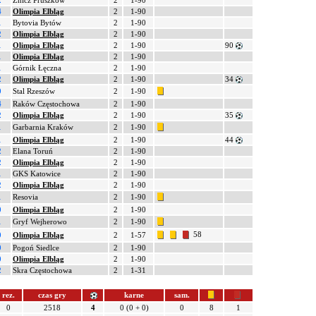
2
Znicz Pruszków
2
1-90
4
Olimpia Elbląg
2
1-90
1
Bytovia Bytów
2
1-90
2
Olimpia Elbląg
2
1-90
1
Olimpia Elbląg
2
1-90
90
1
Olimpia Elbląg
2
1-90
1
Górnik Łęczna
2
1-90
2
Olimpia Elbląg
2
1-90
34
0
Stal Rzeszów
2
1-90
4
Raków Częstochowa
2
1-90
2
Olimpia Elbląg
2
1-90
35
1
Garbarnia Kraków
2
1-90
1
Olimpia Elbląg
2
1-90
44
2
Elana Toruń
2
1-90
2
Olimpia Elbląg
2
1-90
1
GKS Katowice
2
1-90
2
Olimpia Elbląg
2
1-90
1
Resovia
2
1-90
0
Olimpia Elbląg
2
1-90
1
Gryf Wejherowo
2
1-90
58
0
Olimpia Elbląg
2
1-57
0
Pogoń Siedlce
2
1-90
0
Olimpia Elbląg
2
1-90
2
Skra Częstochowa
2
1-31
rez.
czas gry
karne
sam.
0
2518
4
0 (0 + 0)
0
8
1