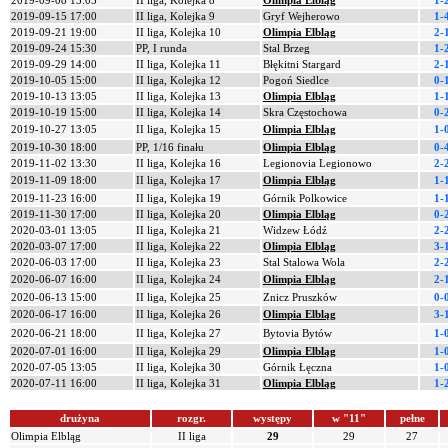
2019-09-08 13:05
II liga, Kolejka 8
Olimpia Elbląg
1-
2019-09-15 17:00
II liga, Kolejka 9
Gryf Wejherowo
1-
2019-09-21 19:00
II liga, Kolejka 10
Olimpia Elbląg
2-
2019-09-24 15:30
PP, I runda
Stal Brzeg
1-
2019-09-29 14:00
II liga, Kolejka 11
Błękitni Stargard
2-
2019-10-05 15:00
II liga, Kolejka 12
Pogoń Siedlce
0-
2019-10-13 13:05
II liga, Kolejka 13
Olimpia Elbląg
1-
2019-10-19 15:00
II liga, Kolejka 14
Skra Częstochowa
0-
2019-10-27 13:05
II liga, Kolejka 15
Olimpia Elbląg
1-
2019-10-30 18:00
PP, 1/16 finału
Olimpia Elbląg
0-
2019-11-02 13:30
II liga, Kolejka 16
Legionovia Legionowo
2-
2019-11-09 18:00
II liga, Kolejka 17
Olimpia Elbląg
1-
2019-11-23 16:00
II liga, Kolejka 19
Górnik Polkowice
1-
2019-11-30 17:00
II liga, Kolejka 20
Olimpia Elbląg
0-
2020-03-01 13:05
II liga, Kolejka 21
Widzew Łódź
2-
2020-03-07 17:00
II liga, Kolejka 22
Olimpia Elbląg
3-
2020-06-03 17:00
II liga, Kolejka 23
Stal Stalowa Wola
2-
2020-06-07 16:00
II liga, Kolejka 24
Olimpia Elbląg
2-
2020-06-13 15:00
II liga, Kolejka 25
Znicz Pruszków
0-
2020-06-17 16:00
II liga, Kolejka 26
Olimpia Elbląg
3-
2020-06-21 18:00
II liga, Kolejka 27
Bytovia Bytów
1-
2020-07-01 16:00
II liga, Kolejka 29
Olimpia Elbląg
1-
2020-07-05 13:05
II liga, Kolejka 30
Górnik Łęczna
1-
2020-07-11 16:00
II liga, Kolejka 31
Olimpia Elbląg
1-
drużyna
rozgr.
występy
w "11"
pełne
Olimpia Elbląg
II liga
29
29
27