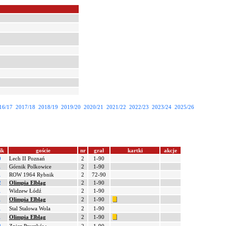
16/17
2017/18
2018/19
2019/20
2020/21
2021/22
2022/23
2023/24
2025/26
ik
goście
nr
grał
kartki
akcje
0
Lech II Poznań
2
1-90
1
Górnik Polkowice
2
1-90
1
ROW 1964 Rybnik
2
72-90
2
Olimpia Elbląg
2
1-90
1
Widzew Łódź
2
1-90
1
Olimpia Elbląg
2
1-90
1
Stal Stalowa Wola
2
1-90
1
Olimpia Elbląg
2
1-90