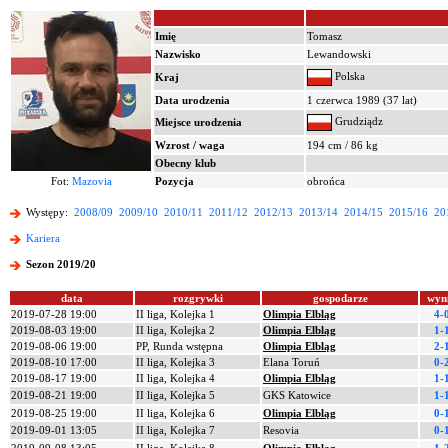
Imię
Tomasz
Nazwisko
Lewandowski
Polska
Kraj
Data urodzenia
1 czerwca 1989 (37 lat)
Grudziądz
Miejsce urodzenia
Wzrost / waga
194 cm / 86 kg
Obecny klub
Fot:
Mazovia
Pozycja
obrońca
Występy:
2008/09
2009/10
2010/11
2011/12
2012/13
2013/14
2014/15
2015/16
20
Kariera
Sezon 2019/20
data
rozgrywki
gospodarze
wyn
2019-07-28 19:00
II liga, Kolejka 1
Olimpia Elbląg
4-
2019-08-03 19:00
II liga, Kolejka 2
Olimpia Elbląg
1-
2019-08-06 19:00
PP, Runda wstępna
Olimpia Elbląg
2-
2019-08-10 17:00
II liga, Kolejka 3
Elana Toruń
0-
2019-08-17 19:00
II liga, Kolejka 4
Olimpia Elbląg
1-
2019-08-21 19:00
II liga, Kolejka 5
GKS Katowice
1-
2019-08-25 19:00
II liga, Kolejka 6
Olimpia Elbląg
0-
2019-09-01 13:05
II liga, Kolejka 7
Resovia
0-