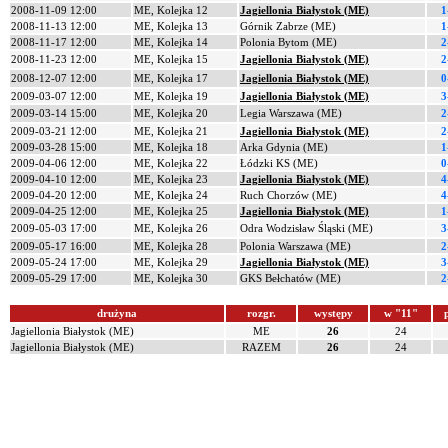
2008-11-09 12:00
ME, Kolejka 12
Jagiellonia Białystok (ME)
1
2008-11-13 12:00
ME, Kolejka 13
Górnik Zabrze (ME)
1
2008-11-17 12:00
ME, Kolejka 14
Polonia Bytom (ME)
2
2008-11-23 12:00
ME, Kolejka 15
Jagiellonia Białystok (ME)
2
2008-12-07 12:00
ME, Kolejka 17
Jagiellonia Białystok (ME)
0
2009-03-07 12:00
ME, Kolejka 19
Jagiellonia Białystok (ME)
3
2009-03-14 15:00
ME, Kolejka 20
Legia Warszawa (ME)
2
2009-03-21 12:00
ME, Kolejka 21
Jagiellonia Białystok (ME)
2
2009-03-28 15:00
ME, Kolejka 18
Arka Gdynia (ME)
1
2009-04-06 12:00
ME, Kolejka 22
Łódzki KS (ME)
0
2009-04-10 12:00
ME, Kolejka 23
Jagiellonia Białystok (ME)
4
2009-04-20 12:00
ME, Kolejka 24
Ruch Chorzów (ME)
4
2009-04-25 12:00
ME, Kolejka 25
Jagiellonia Białystok (ME)
1
2009-05-03 17:00
ME, Kolejka 26
Odra Wodzisław Śląski (ME)
3
2009-05-17 16:00
ME, Kolejka 28
Polonia Warszawa (ME)
2
2009-05-24 17:00
ME, Kolejka 29
Jagiellonia Białystok (ME)
3
2009-05-29 17:00
ME, Kolejka 30
GKS Bełchatów (ME)
2
drużyna
rozgr.
występy
w "11"
Jagiellonia Białystok (ME)
ME
26
24
Jagiellonia Białystok (ME)
RAZEM
26
24