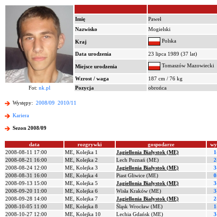
Imię
Paweł
Nazwisko
Mogielski
Polska
Kraj
Data urodzenia
23 lipca 1989 (37 lat)
Tomaszów Mazowiecki
Miejsce urodzenia
Wzrost / waga
187 cm / 76 kg
Fot:
nk.pl
Pozycja
obrońca
Występy:
2008/09
2010/11
Kariera
Sezon 2008/09
data
rozgrywki
gospodarze
wy
2008-08-11 17:00
ME, Kolejka 1
Jagiellonia Białystok (ME)
1
2008-08-21 16:00
ME, Kolejka 2
Lech Poznań (ME)
2
2008-08-24 12:00
ME, Kolejka 3
Jagiellonia Białystok (ME)
3
2008-08-31 16:00
ME, Kolejka 4
Piast Gliwice (ME)
0
2008-09-13 15:00
ME, Kolejka 5
Jagiellonia Białystok (ME)
3
2008-09-20 11:00
ME, Kolejka 6
Wisła Kraków (ME)
3
2008-09-28 14:00
ME, Kolejka 7
Jagiellonia Białystok (ME)
2
2008-10-05 11:00
ME, Kolejka 8
Śląsk Wrocław (ME)
1
2008-10-27 12:00
ME, Kolejka 10
Lechia Gdańsk (ME)
3