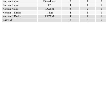
Korona Kielce
Ekstraklasa
3
1
1
Korona Kielce
PP
1
1
0
Korona Kielce
RAZEM
4
2
1
Korona II Kielce
III liga
1
1
1
Korona II Kielce
RAZEM
1
1
1
RAZEM
5
3
2