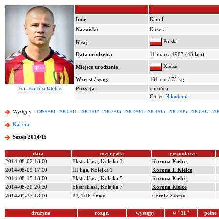
Imię
Kamil
Nazwisko
Kuzera
Polska
Kraj
Data urodzenia
11 marca 1983 (43 lata)
Kielce
Miejsce urodzenia
Wzrost / waga
181 cm / 75 kg
Fot:
Korona Kielce
Pozycja
obrońca
Ojciec
Nikodema
Występy:
1999/00
2000/01
2001/02
2002/03
2003/04
2004/05
2005/06
2006/07
20
Kariera
Sezon 2014/15
data
rozgrywki
gospodarze
2014-08-02 18:00
Ekstraklasa, Kolejka 3
Korona Kielce
2014-08-09 17:00
III liga, Kolejka 1
Korona II Kielce
2014-08-15 18:00
Ekstraklasa, Kolejka 5
Korona Kielce
2014-08-30 20:30
Ekstraklasa, Kolejka 7
Korona Kielce
2014-09-23 18:00
PP, 1/16 finału
Górnik Zabrze
drużyna
rozgr.
występy
w "11"
pełne