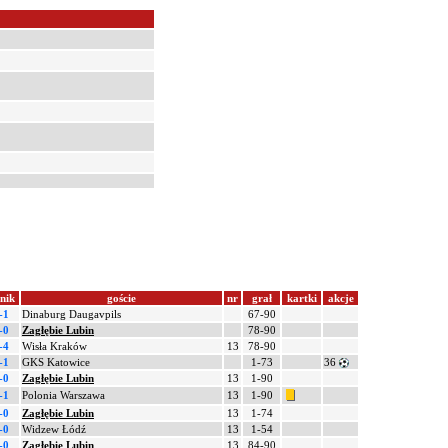
nik
goście
nr
grał
kartki
akcje
-1
Dinaburg Daugavpils
67-90
-0
Zagłębie Lubin
78-90
-4
Wisła Kraków
13
78-90
-1
GKS Katowice
1-73
36
-0
Zagłębie Lubin
13
1-90
-1
Polonia Warszawa
13
1-90
-0
Zagłębie Lubin
13
1-74
-0
Widzew Łódź
13
1-54
-0
Zagłębie Lubin
13
84-90