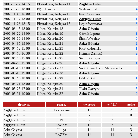
2002-10-27 14:15
Ekstraklasa, Kolejka 11
Zagłębie Lubin
0
2002-10-30 18:00
PP, III runda
Widzew Łódź
4
2002-11-03 15:00
Ekstraklasa, Kolejka 12
Ruch Chorzów
0
2002-11-17 13:00
Ekstraklasa, Kolejka 14
Zagłębie Lubin
1
2002-11-23 18:15
Ekstraklasa, Kolejka 15
Legia Warszawa
3
2003-03-15 18:00
II liga, Kolejka 18
Arka Gdynia
4
2003-03-22 14:00
II liga, Kolejka 19
Górnik Łęczna
1
2003-03-30 14:00
II liga, Kolejka 20
Śląsk Wrocław
0
2003-04-05 19:00
II liga, Kolejka 21
Arka Gdynia
2
2003-04-12 15:00
II liga, Kolejka 23
RKS Radomsko
1
2003-04-15 16:30
II liga, Kolejka 22
Hetman Zamość
2
2003-04-26 15:00
II liga, Kolejka 25
Stomil Olsztyn
3
2003-04-30 17:30
II liga, Kolejka 26
Arka Gdynia
1
2003-05-03 17:00
II liga, Kolejka 27
Świt Nowy Dwór Mazowiecki
0
2003-05-09 19:00
II liga, Kolejka 28
Arka Gdynia
0
2003-05-16 18:00
II liga, Kolejka 29
Łódzki KS
1
2003-05-21 18:00
II liga, Kolejka 30
Arka Gdynia
2
2003-05-25 17:00
II liga, Kolejka 31
Tłoki Gorzyce
5
2003-05-31 19:00
II liga, Kolejka 32
Arka Gdynia
0
drużyna
rozgr.
występy
w "11"
pełne
Zagłębie Lubin
Ekstraklasa
10
5
2
Zagłębie Lubin
IT
2
0
0
Zagłębie Lubin
PP
2
2
1
Zagłębie Lubin
RAZEM
14
7
3
Arka Gdynia
II liga
14
11
3
Arka Gdynia
RAZEM
14
11
3