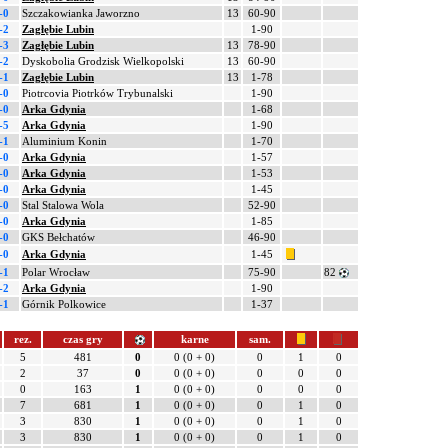
-0
Szczakowianka Jaworzno
13
60-90
-2
Zagłębie Lubin
1-90
-3
Zagłębie Lubin
13
78-90
-2
Dyskobolia Grodzisk Wielkopolski
13
60-90
-1
Zagłębie Lubin
13
1-78
-0
Piotrcovia Piotrków Trybunalski
1-90
-0
Arka Gdynia
1-68
-5
Arka Gdynia
1-90
-1
Aluminium Konin
1-70
-0
Arka Gdynia
1-57
-0
Arka Gdynia
1-53
-0
Arka Gdynia
1-45
-0
Stal Stalowa Wola
52-90
-0
Arka Gdynia
1-85
-0
GKS Bełchatów
46-90
-0
Arka Gdynia
1-45
-1
Polar Wrocław
75-90
82
-2
Arka Gdynia
1-90
-1
Górnik Polkowice
1-37
rez.
czas gry
karne
sam.
5
481
0
0 (0 + 0)
0
1
0
2
37
0
0 (0 + 0)
0
0
0
0
163
1
0 (0 + 0)
0
0
0
7
681
1
0 (0 + 0)
0
1
0
3
830
1
0 (0 + 0)
0
1
0
3
830
1
0 (0 + 0)
0
1
0