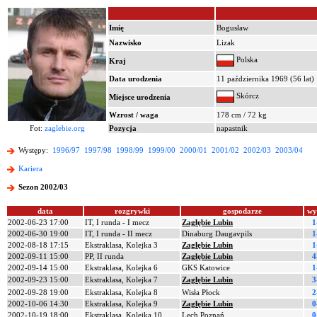
Imię
Bogusław
Nazwisko
Lizak
Polska
Kraj
Data urodzenia
11 października 1969 (56 lat)
Skórcz
Miejsce urodzenia
Wzrost / waga
178 cm / 72 kg
Fot:
zaglebie.org
Pozycja
napastnik
Występy:
1996/97
1997/98
1998/99
1999/00
2000/01
2001/02
2002/03
2003/04
Kariera
Sezon 2002/03
data
rozgrywki
gospodarze
wy
2002-06-23 17:00
IT, I runda - I mecz
Zagłębie Lubin
1
2002-06-30 19:00
IT, I runda - II mecz
Dinaburg Daugavpils
1
2002-08-18 17:15
Ekstraklasa, Kolejka 3
Zagłębie Lubin
1
2002-09-11 15:00
PP, II runda
Zagłębie Lubin
4
2002-09-14 15:00
Ekstraklasa, Kolejka 6
GKS Katowice
1
2002-09-23 15:00
Ekstraklasa, Kolejka 7
Zagłębie Lubin
3
2002-09-28 19:00
Ekstraklasa, Kolejka 8
Wisła Płock
2
2002-10-06 14:30
Ekstraklasa, Kolejka 9
Zagłębie Lubin
0
2002-10-19 18:00
Ekstraklasa, Kolejka 10
Lech Poznań
0