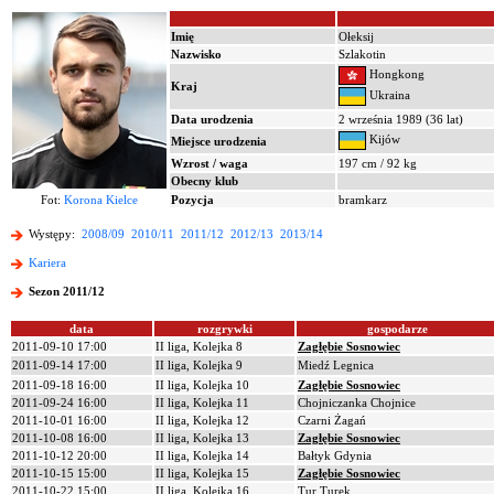
Imię
Ołeksij
Nazwisko
Szlakotin
Hongkong
Kraj
Ukraina
Data urodzenia
2 września 1989 (36 lat)
Kijów
Miejsce urodzenia
Wzrost / waga
197 cm / 92 kg
Obecny klub
Fot:
Korona Kielce
Pozycja
bramkarz
Występy:
2008/09
2010/11
2011/12
2012/13
2013/14
Kariera
Sezon 2011/12
data
rozgrywki
gospodarze
2011-09-10 17:00
II liga, Kolejka 8
Zagłębie Sosnowiec
2011-09-14 17:00
II liga, Kolejka 9
Miedź Legnica
2011-09-18 16:00
II liga, Kolejka 10
Zagłębie Sosnowiec
2011-09-24 16:00
II liga, Kolejka 11
Chojniczanka Chojnice
2011-10-01 16:00
II liga, Kolejka 12
Czarni Żagań
2011-10-08 16:00
II liga, Kolejka 13
Zagłębie Sosnowiec
2011-10-12 20:00
II liga, Kolejka 14
Bałtyk Gdynia
2011-10-15 15:00
II liga, Kolejka 15
Zagłębie Sosnowiec
2011-10-22 15:00
II liga, Kolejka 16
Tur Turek