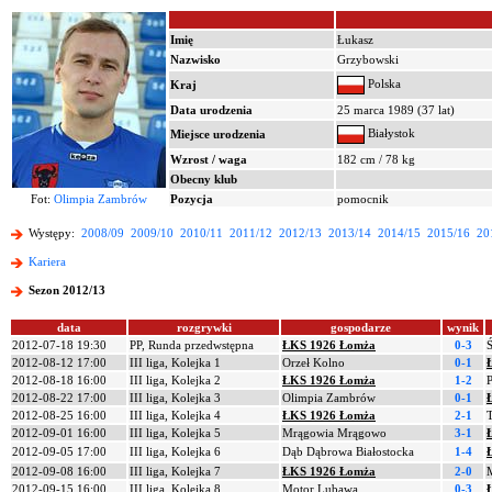
Imię
Łukasz
Nazwisko
Grzybowski
Polska
Kraj
Data urodzenia
25 marca 1989 (37 lat)
Białystok
Miejsce urodzenia
Wzrost / waga
182 cm / 78 kg
Obecny klub
Fot:
Olimpia Zambrów
Pozycja
pomocnik
Występy:
2008/09
2009/10
2010/11
2011/12
2012/13
2013/14
2014/15
2015/16
20
Kariera
Sezon 2012/13
data
rozgrywki
gospodarze
wynik
2012-07-18 19:30
PP, Runda przedwstępna
ŁKS 1926 Łomża
0-3
2012-08-12 17:00
III liga, Kolejka 1
Orzeł Kolno
0-1
2012-08-18 16:00
III liga, Kolejka 2
ŁKS 1926 Łomża
1-2
2012-08-22 17:00
III liga, Kolejka 3
Olimpia Zambrów
0-1
2012-08-25 16:00
III liga, Kolejka 4
ŁKS 1926 Łomża
2-1
T
2012-09-01 16:00
III liga, Kolejka 5
Mrągowia Mrągowo
3-1
2012-09-05 17:00
III liga, Kolejka 6
Dąb Dąbrowa Białostocka
1-4
2012-09-08 16:00
III liga, Kolejka 7
ŁKS 1926 Łomża
2-0
2012-09-15 16:00
III liga, Kolejka 8
Motor Lubawa
0-3