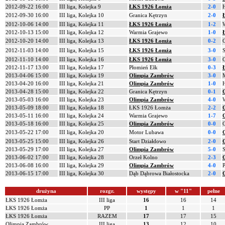
2012-09-22 16:00
III liga, Kolejka 9
ŁKS 1926 Łomża
2-0
2012-09-30 16:00
III liga, Kolejka 10
Granica Kętrzyn
2-0
2012-10-06 14:00
III liga, Kolejka 11
ŁKS 1926 Łomża
1-2
2012-10-13 15:00
III liga, Kolejka 12
Warmia Grajewo
1-0
2012-10-20 14:00
III liga, Kolejka 13
ŁKS 1926 Łomża
0-2
2012-11-03 14:00
III liga, Kolejka 15
ŁKS 1926 Łomża
3-0
2012-11-10 14:00
III liga, Kolejka 16
ŁKS 1926 Łomża
3-0
2012-11-17 13:00
III liga, Kolejka 17
Płomień Ełk
0-3
2013-04-06 15:00
III liga, Kolejka 19
Olimpia Zambrów
3-0
2013-04-20 16:00
III liga, Kolejka 21
Olimpia Zambrów
1-0
2013-04-28 15:00
III liga, Kolejka 22
Granica Kętrzyn
0-1
2013-05-03 16:00
III liga, Kolejka 23
Olimpia Zambrów
4-0
2013-05-09 18:00
III liga, Kolejka 18
ŁKS 1926 Łomża
2-2
2013-05-11 16:00
III liga, Kolejka 24
Warmia Grajewo
1-7
2013-05-18 16:00
III liga, Kolejka 25
Olimpia Zambrów
0-0
2013-05-22 17:00
III liga, Kolejka 20
Motor Lubawa
0-0
2013-05-25 15:00
III liga, Kolejka 26
Start Działdowo
2-0
2013-05-29 17:00
III liga, Kolejka 27
Olimpia Zambrów
5-0
2013-06-02 17:00
III liga, Kolejka 28
Orzeł Kolno
2-3
2013-06-08 16:00
III liga, Kolejka 29
Olimpia Zambrów
4-0
2013-06-15 17:00
III liga, Kolejka 30
Dąb Dąbrowa Białostocka
2-0
drużyna
rozgr.
występy
w "11"
pełne
ŁKS 1926 Łomża
III liga
16
16
14
ŁKS 1926 Łomża
PP
1
1
1
ŁKS 1926 Łomża
RAZEM
17
17
15
Olimpia Zambrów
III liga
13
12
10