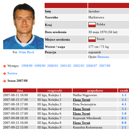
Imię
Jarosław
Nazwisko
Maćkiewicz
Polska
Kraj
Data urodzenia
30 maja 1970 (56 lat)
Toruń
Miejsce urodzenia
Wzrost / waga
177 cm / 71 kg
Fot:
Wisła Płock
Pozycja
napastnik
Ojciec
Bartosza
Występy:
1998/99
1999/00
2000/01
2001/02
2002/03
2006/07
2007/08
Kariera
Sezon 2007/08
data
rozgrywki
gospodarze
wynik
2007-08-11 16:00
III liga, Kolejka 1
Nielba Wągrowiec
1-1
2007-08-15 17:00
III liga, Kolejka 2
Elana Toruń
2-1
2007-08-18 17:00
III liga, Kolejka 3
Flota Świnoujście
4-1
2007-08-25 17:00
III liga, Kolejka 4
Elana Toruń
3-1
2007-09-05 17:00
III liga, Kolejka 6
Elana Toruń
1-0
2007-09-08 18:30
III liga, Kolejka 7
Kujawiak Włocławek
0-5
2007-09-15 16:00
III liga, Kolejka 8
Elana Toruń
0-0
2007-09-22 15:00
III liga, Kolejka 9
Kaszubia Kościerzyna
2-1