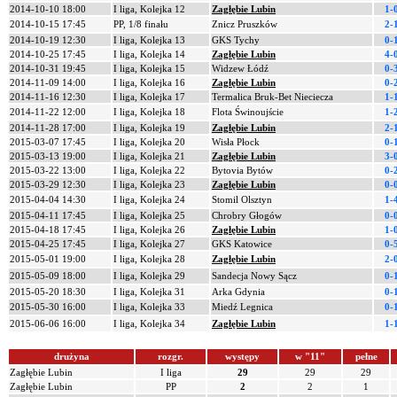
2014-10-10 18:00
I liga, Kolejka 12
Zagłębie Lubin
1-
2014-10-15 17:45
PP, 1/8 finału
Znicz Pruszków
2-
2014-10-19 12:30
I liga, Kolejka 13
GKS Tychy
0-
2014-10-25 17:45
I liga, Kolejka 14
Zagłębie Lubin
4-
2014-10-31 19:45
I liga, Kolejka 15
Widzew Łódź
0-
2014-11-09 14:00
I liga, Kolejka 16
Zagłębie Lubin
0-
2014-11-16 12:30
I liga, Kolejka 17
Termalica Bruk-Bet Nieciecza
1-
2014-11-22 12:00
I liga, Kolejka 18
Flota Świnoujście
1-
2014-11-28 17:00
I liga, Kolejka 19
Zagłębie Lubin
2-
2015-03-07 17:45
I liga, Kolejka 20
Wisła Płock
0-
2015-03-13 19:00
I liga, Kolejka 21
Zagłębie Lubin
3-
2015-03-22 13:00
I liga, Kolejka 22
Bytovia Bytów
0-
2015-03-29 12:30
I liga, Kolejka 23
Zagłębie Lubin
0-
2015-04-04 14:30
I liga, Kolejka 24
Stomil Olsztyn
1-
2015-04-11 17:45
I liga, Kolejka 25
Chrobry Głogów
0-
2015-04-18 17:45
I liga, Kolejka 26
Zagłębie Lubin
1-
2015-04-25 17:45
I liga, Kolejka 27
GKS Katowice
0-
2015-05-01 19:00
I liga, Kolejka 28
Zagłębie Lubin
2-
2015-05-09 18:00
I liga, Kolejka 29
Sandecja Nowy Sącz
0-
2015-05-20 18:30
I liga, Kolejka 31
Arka Gdynia
0-
2015-05-30 16:00
I liga, Kolejka 33
Miedź Legnica
0-
2015-06-06 16:00
I liga, Kolejka 34
Zagłębie Lubin
1-
drużyna
rozgr.
występy
w "11"
pełne
Zagłębie Lubin
I liga
29
29
29
Zagłębie Lubin
PP
2
2
1