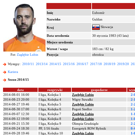
Imię
Ľubomír
Nazwisko
Guldan
Słowacja
Kraj
Data urodzenia
30 stycznia 1983 (43 lata)
Miejsce urodzenia
Wzrost / waga
183 cm / 82 kg
Fot:
Zagłębie Lubin
Pozycja
obrońca
Występy:
2010/11
2013/14
2014/15
2015/16
2016/17
2017/18
2018/19
2019/20
20
Kariera
Sezon 2014/15
data
rozgrywki
gospodarze
wyn
2014-08-01 16:00
I liga, Kolejka 1
Zagłębie Lubin
2-
2014-08-23 20:00
I liga, Kolejka 4
Wigry Suwałki
2-
2014-08-27 19:46
I liga, Kolejka 5
Zagłębie Lubin
2-
2014-08-30 17:00
I liga, Kolejka 6
Pogoń Siedlce
1-
2014-09-07 12:30
I liga, Kolejka 7
Zagłębie Lubin
1-
2014-09-12 19:00
I liga, Kolejka 8
Zagłębie Lubin
1-
2014-09-21 15:30
I liga, Kolejka 9
Olimpia Grudziądz
2-
2014-09-24 18:30
PP, 1/16 finału
Energetyk ROW Rybnik
0-
2014-09-28 19:46
I liga, Kolejka 10
Zagłębie Lubin
1-