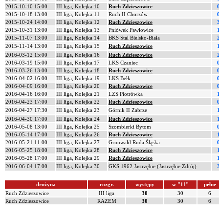
2015-10-10 15:00
III liga, Kolejka 10
Ruch Zdzieszowice
2015-10-18 13:00
III liga, Kolejka 11
Ruch II Chorzów
2015-10-24 14:00
III liga, Kolejka 12
Ruch Zdzieszowice
2015-10-31 13:00
III liga, Kolejka 13
Pniówek Pawłowice
2015-11-07 13:00
III liga, Kolejka 14
BKS Stal Bielsko-Biała
2015-11-14 13:00
III liga, Kolejka 15
Ruch Zdzieszowice
2016-03-12 15:00
III liga, Kolejka 16
Ruch Zdzieszowice
2016-03-19 15:00
III liga, Kolejka 17
LKS Czaniec
2016-03-26 13:00
III liga, Kolejka 18
Ruch Zdzieszowice
2016-04-02 16:00
III liga, Kolejka 19
LKS Bełk
2016-04-09 16:00
III liga, Kolejka 20
Ruch Zdzieszowice
2016-04-16 16:00
III liga, Kolejka 21
LZS Piotrówka
2016-04-23 17:00
III liga, Kolejka 22
Ruch Zdzieszowice
2016-04-27 17:30
III liga, Kolejka 23
Górnik II Zabrze
2016-04-30 17:00
III liga, Kolejka 24
Ruch Zdzieszowice
2016-05-08 13:00
III liga, Kolejka 25
Szombierki Bytom
2016-05-14 17:00
III liga, Kolejka 26
Ruch Zdzieszowice
2016-05-21 11:00
III liga, Kolejka 27
Grunwald Ruda Śląska
2016-05-25 18:00
III liga, Kolejka 28
Ruch Zdzieszowice
2016-05-28 17:00
III liga, Kolejka 29
Ruch Zdzieszowice
2016-06-04 17:00
III liga, Kolejka 30
GKS 1962 Jastrzębie (Jastrzębie Zdrój)
drużyna
rozgr.
występy
w "11"
pełne
Ruch Zdzieszowice
III liga
30
30
6
Ruch Zdzieszowice
RAZEM
30
30
6