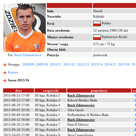
Imię
Dawid
Nazwisko
Kiliński
Polska
Kraj
Data urodzenia
12 sierpnia 1989 (36 lat)
Kędzierzyn-Koźle
Miejsce urodzenia
Wzrost / waga
175 cm / 73 kg
Obecny klub
Fot:
Ruch Zdzieszowice
Pozycja
pomocnik
Występy:
2008/09
2009/10
2010/11
2011/12
2012/13
2013/14
2014/15
2015/16
20
Kariera
Sezon 2015/16
data
rozgrywki
gospodarze
w
2015-08-15 17:00
III liga, Kolejka 2
Ruch Zdzieszowice
2015-08-22 17:00
III liga, Kolejka 3
Rekord Bielsko-Biała
2015-08-29 17:00
III liga, Kolejka 4
Ruch Zdzieszowice
2015-09-05 20:30
III liga, Kolejka 5
Odra Opole
2015-09-09 16:00
III liga, Kolejka 1
Podbeskidzie II Bielsko-Biała
2015-09-12 16:00
III liga, Kolejka 6
Ruch Zdzieszowice
2015-09-20 11:00
III liga, Kolejka 7
Piast II Gliwice
2015-09-26 15:00
III liga, Kolejka 8
Ruch Zdzieszowice
2015-10-03 17:00
III liga, Kolejka 9
Skra Częstochowa