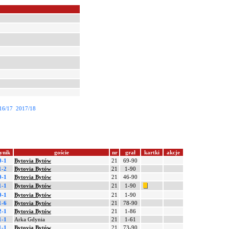
16/17
2017/18
ynik
goście
nr
grał
kartki
akcje
0-1
Bytovia Bytów
21
69-90
1-2
Bytovia Bytów
21
1-90
0-1
Bytovia Bytów
21
46-90
1-1
Bytovia Bytów
21
1-90
0-1
Bytovia Bytów
21
1-90
1-6
Bytovia Bytów
21
78-90
2-1
Bytovia Bytów
21
1-86
1-1
Arka Gdynia
21
1-61
1-1
Bytovia Bytów
21
73-90