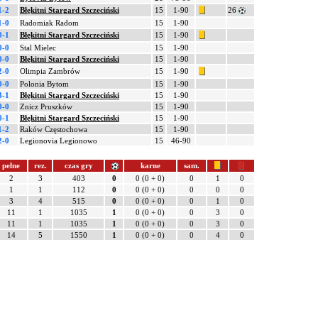
1-2
Błękitni Stargard Szczeciński
15
1-90
26
1-0
Radomiak Radom
15
1-90
0-1
Błękitni Stargard Szczeciński
15
1-90
0-0
Stal Mielec
15
1-90
0-0
Błękitni Stargard Szczeciński
15
1-90
2-0
Olimpia Zambrów
15
1-90
0-0
Polonia Bytom
15
1-90
3-1
Błękitni Stargard Szczeciński
15
1-90
0-0
Znicz Pruszków
15
1-90
0-1
Błękitni Stargard Szczeciński
15
1-90
1-2
Raków Częstochowa
15
1-90
2-0
Legionovia Legionowo
15
46-90
pełne
rez.
czas gry
karne
sam.
2
3
403
0
0 (0 + 0)
0
1
0
1
1
112
0
0 (0 + 0)
0
0
0
3
4
515
0
0 (0 + 0)
0
1
0
11
1
1035
1
0 (0 + 0)
0
3
0
11
1
1035
1
0 (0 + 0)
0
3
0
14
5
1550
1
0 (0 + 0)
0
4
0