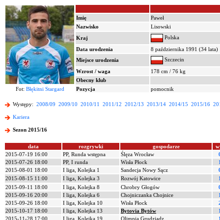
Imię
Paweł
Nazwisko
Lisowski
Polska
Kraj
Data urodzenia
8 października 1991 (34 lata)
Szczecin
Miejsce urodzenia
Wzrost / waga
178 cm / 76 kg
Obecny klub
Fot:
Błękitni Stargard
Pozycja
pomocnik
Występy:
2008/09
2009/10
2010/11
2011/12
2012/13
2013/14
2014/15
2015/16
20
Kariera
Sezon 2015/16
data
rozgrywki
gospodarze
w
2015-07-19 16:00
PP, Runda wstępna
Ślęza Wrocław
2015-07-26 18:00
PP, I runda
Wisła Płock
2015-08-01 18:00
I liga, Kolejka 1
Sandecja Nowy Sącz
2015-08-15 11:00
I liga, Kolejka 3
Rozwój Katowice
2015-09-11 18:00
I liga, Kolejka 8
Chrobry Głogów
2015-09-16 20:00
I liga, Kolejka 6
Chojniczanka Chojnice
2015-09-26 18:00
I liga, Kolejka 10
Wisła Płock
2015-10-17 18:00
I liga, Kolejka 13
Bytovia Bytów
2015-11-28 17:00
I liga, Kolejka 19
Olimpia Grudziądz