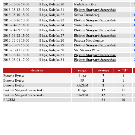
2016-03-06 14:00
II liga, Kolejka 20
Nadwiślan Góra
2016-03-12 13:00
II liga, Kolejka 21
Błękitni Stargard Szczeciński
2016-03-19 15:00
II liga, Kolejka 22
Siarka Tarnobrzeg
2016-03-26 13:00
II liga, Kolejka 23
Błękitni Stargard Szczeciński
2016-04-02 18:00
II liga, Kolejka 24
Wisła Puławy
2016-04-09 15:00
II liga, Kolejka 25
Błękitni Stargard Szczeciński
2016-04-23 15:00
II liga, Kolejka 27
Błękitni Stargard Szczeciński
2016-05-01 16:00
II liga, Kolejka 28
Puszcza Niepołomice
2016-05-07 15:00
II liga, Kolejka 29
Błękitni Stargard Szczeciński
2016-05-11 17:00
II liga, Kolejka 30
Stal Stalowa Wola
2016-05-15 13:00
II liga, Kolejka 31
Błękitni Stargard Szczeciński
2016-06-04 17:00
II liga, Kolejka 34
Błękitni Stargard Szczeciński
drużyna
rozgr.
występy
w "11"
Bytovia Bytów
I liga
7
4
Bytovia Bytów
PP
2
1
Bytovia Bytów
RAZEM
9
5
Błękitni Stargard Szczeciński
II liga
12
11
Błękitni Stargard Szczeciński
RAZEM
12
11
RAZEM
21
16