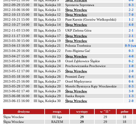
2012-09-22 16:00
III liga, Kolejka 9
Ślęza Wrocław
6-0
2012-09-29 15:00
III liga, Kolejka 10
Sprotavia Szprotawa
0-3
2012-10-06 16:00
III liga, Kolejka 11
Ślęza Wrocław
2-2
2012-10-13 15:00
III liga, Kolejka 12
Ślęza Wrocław
7-0
2012-10-21 15:00
III liga, Kolejka 13
Piast Karnin (Gorzów Wielkopolski)
1-2
2012-10-27 14:00
III liga, Kolejka 14
Ślęza Wrocław
4-0
2012-11-03 13:00
III liga, Kolejka 15
UKP Zielona Góra
2-1
2012-11-17 13:00
III liga, Kolejka 17
Ślęza Wrocław
2-1
2013-03-30 15:00
III liga, Kolejka 19
Ślęza Wrocław
3-0
2013-04-13 16:00
III liga, Kolejka 21
Polonia Trzebnica
0-9 (wo
2013-04-20 16:00
III liga, Kolejka 22
Foto-Higiena Gać
0-3
2013-04-27 15:00
III liga, Kolejka 23
Ślęza Wrocław
4-0
2013-05-01 16:00
III liga, Kolejka 18
Orzeł Ząbkowice Śląskie
0-2
2013-05-04 17:00
III liga, Kolejka 24
Prochowiczanka Prochowice
1-0
2013-05-12 17:00
III liga, Kolejka 25
Ślęza Wrocław
2-0
2013-05-18 16:00
III liga, Kolejka 26
Promień Żary
0-4
2013-05-25 16:00
III liga, Kolejka 27
Orzeł Międzyrzecz
0-6
2013-05-29 17:00
III liga, Kolejka 20
Motobi Bystrzyca Kąty Wrocławskie
0-3
2013-06-02 17:40
III liga, Kolejka 28
Ślęza Wrocław
3-0
2013-06-08 16:00
III liga, Kolejka 29
Ilanka Rzepin
1-3
2013-06-15 16:00
III liga, Kolejka 30
Ślęza Wrocław
2-0
drużyna
rozgr.
występy
w "11"
pełne
Ślęza Wrocław
III liga
29
29
18
Ślęza Wrocław
RAZEM
29
29
18