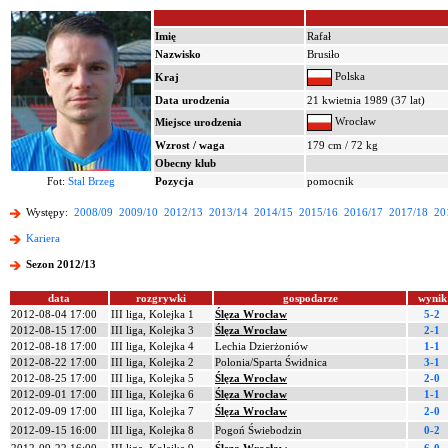
Imię
Rafał
Nazwisko
Brusiło
Polska
Kraj
Data urodzenia
21 kwietnia 1989 (37 lat)
Wrocław
Miejsce urodzenia
Wzrost / waga
179 cm / 72 kg
Obecny klub
Fot:
Stal Brzeg
Pozycja
pomocnik
Występy:
2008/09
2009/10
2012/13
2013/14
2014/15
2015/16
2016/17
2017/18
20
Kariera
Sezon 2012/13
data
rozgrywki
gospodarze
wynik
2012-08-04 17:00
III liga, Kolejka 1
Ślęza Wrocław
5-2
2012-08-15 17:00
III liga, Kolejka 3
Ślęza Wrocław
2-1
2012-08-18 17:00
III liga, Kolejka 4
Lechia Dzierżoniów
1-1
2012-08-22 17:00
III liga, Kolejka 2
Polonia/Sparta Świdnica
3-1
2012-08-25 17:00
III liga, Kolejka 5
Ślęza Wrocław
2-0
2012-09-01 17:00
III liga, Kolejka 6
Ślęza Wrocław
1-1
2012-09-09 17:00
III liga, Kolejka 7
Ślęza Wrocław
2-0
2012-09-15 16:00
III liga, Kolejka 8
Pogoń Świebodzin
0-2