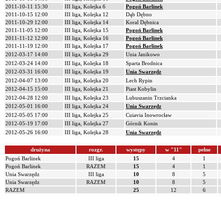
2011-10-11 15:30
III liga, Kolejka 6
Pogoń Barlinek
2011-10-15 12:00
III liga, Kolejka 12
Dąb Dębno
2011-10-29 12:00
III liga, Kolejka 14
Koral Dębnica
2011-11-05 12:00
III liga, Kolejka 15
Pogoń Barlinek
2011-11-12 12:00
III liga, Kolejka 16
Pogoń Barlinek
2011-11-19 12:00
III liga, Kolejka 17
Pogoń Barlinek
2012-03-17 14:00
III liga, Kolejka 29
Unia Janikowo
2012-03-24 14:00
III liga, Kolejka 18
Sparta Brodnica
2012-03-31 16:00
III liga, Kolejka 19
Unia Swarzędz
2012-04-07 13:00
III liga, Kolejka 20
Lech Rypin
2012-04-15 15:00
III liga, Kolejka 21
Piast Kobylin
2012-04-28 12:00
III liga, Kolejka 23
Lubuszanin Trzcianka
2012-05-01 16:00
III liga, Kolejka 24
Unia Swarzędz
2012-05-05 17:00
III liga, Kolejka 25
Cuiavia Inowrocław
2012-05-19 17:00
III liga, Kolejka 27
Górnik Konin
2012-05-26 16:00
III liga, Kolejka 28
Unia Swarzędz
drużyna
rozgr.
występy
w "11"
pełne
Pogoń Barlinek
III liga
15
4
1
Pogoń Barlinek
RAZEM
15
4
1
Unia Swarzędz
III liga
10
8
5
Unia Swarzędz
RAZEM
10
8
5
RAZEM
25
12
6