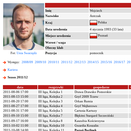
Imię
Wojciech
Nazwisko
Antczak
Polska
Kraj
Data urodzenia
4 stycznia 1993 (33 lata)
Poznań
Miejsce urodzenia
Wzrost / waga
Obecny klub
Fot:
Unia Swarzędz
Pozycja
pomocnik
Występy:
2008/09
2009/10
2010/11
2011/12
2012/13
2014/15
2015/16
2016/17
20
Kariera
Sezon 2011/12
data
rozgrywki
gospodarze
2011-08-06 17:00
III liga, Kolejka 1
Drawa Drawsko Pomorskie
2011-08-13 15:00
III liga, Kolejka 2
Gryf 2009 Tczew
2011-08-20 17:00
III liga, Kolejka 3
Orkan Rumia
2011-08-27 17:00
III liga, Kolejka 4
Gryf Wejherowo
2011-08-31 17:00
III liga, Kolejka 5
Cartusia Kartuzy
2011-09-10 15:00
III liga, Kolejka 7
Błękitni Stargard Szczeciński
2011-09-17 16:00
III liga, Kolejka 8
Kaszubia Kościerzyna
2011-10-02 11:00
III liga, Kolejka 10
Gwardia Koszalin
2011-10-08 14:00
III liga, Kolejka 11
Pogoń Barlinek