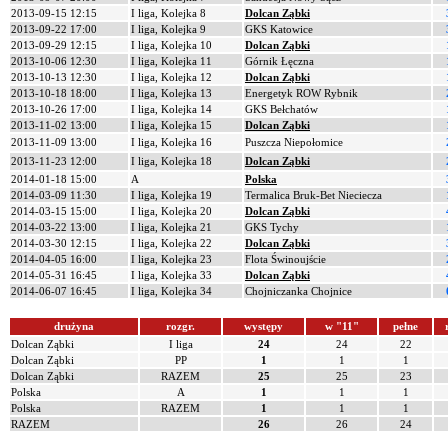
2013-09-15 12:15
I liga, Kolejka 8
Dolcan Ząbki
2013-09-22 17:00
I liga, Kolejka 9
GKS Katowice
2013-09-29 12:15
I liga, Kolejka 10
Dolcan Ząbki
2013-10-06 12:30
I liga, Kolejka 11
Górnik Łęczna
2013-10-13 12:30
I liga, Kolejka 12
Dolcan Ząbki
2013-10-18 18:00
I liga, Kolejka 13
Energetyk ROW Rybnik
2013-10-26 17:00
I liga, Kolejka 14
GKS Bełchatów
2013-11-02 13:00
I liga, Kolejka 15
Dolcan Ząbki
2013-11-09 13:00
I liga, Kolejka 16
Puszcza Niepołomice
2013-11-23 12:00
I liga, Kolejka 18
Dolcan Ząbki
2014-01-18 15:00
A
Polska
2014-03-09 11:30
I liga, Kolejka 19
Termalica Bruk-Bet Nieciecza
2014-03-15 15:00
I liga, Kolejka 20
Dolcan Ząbki
2014-03-22 13:00
I liga, Kolejka 21
GKS Tychy
2014-03-30 12:15
I liga, Kolejka 22
Dolcan Ząbki
2014-04-05 16:00
I liga, Kolejka 23
Flota Świnoujście
2014-05-31 16:45
I liga, Kolejka 33
Dolcan Ząbki
2014-06-07 16:45
I liga, Kolejka 34
Chojniczanka Chojnice
drużyna
rozgr.
występy
w "11"
pełne
Dolcan Ząbki
I liga
24
24
22
Dolcan Ząbki
PP
1
1
1
Dolcan Ząbki
RAZEM
25
25
23
Polska
A
1
1
1
Polska
RAZEM
1
1
1
RAZEM
26
26
24