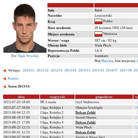
Imię
Rafał
Nazwisko
Leszczyński
Polska
Kraj
Data urodzenia
26 kwietnia 1992 (34 lata)
Warszawa
Miejsce urodzenia
Wzrost / waga
187 cm / 82 kg
Obecny klub
Wisła Płock
Reprezentacja Polski
1A-0
Fot:
Śląsk Wrocław
Pozycja
bramkarz
Brat
Marcina
, brat stryjeczny
Występy:
2010/11
2011/12
2012/13
2013/14
2014/15
2015/16
2016/17
2017/18
20
Kariera
Sezon 2013/14
data
rozgrywki
gospodarze
w
2013-07-23 18:00
PP, I runda
Gryf Wejherowo
2013-07-27 18:00
I liga, Kolejka 1
Olimpia Grudziądz
2013-08-04 12:15
I liga, Kolejka 2
Dolcan Ząbki
2013-08-10 17:00
I liga, Kolejka 3
Stomil Olsztyn
2013-08-21 17:00
I liga, Kolejka 4
Dolcan Ząbki
2013-08-25 12:15
I liga, Kolejka 5
Wisła Płock
2013-09-01 12:15
I liga, Kolejka 6
Dolcan Ząbki
2013-09-07 20:00
I liga, Kolejka 7
Sandecja Nowy Sącz