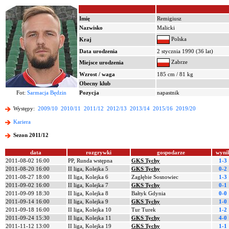
Imię
Remigiusz
Nazwisko
Malicki
Polska
Kraj
Data urodzenia
2 stycznia 1990 (36 lat)
Zabrze
Miejsce urodzenia
Wzrost / waga
185 cm / 81 kg
Obecny klub
Fot:
Sarmacja Będzin
Pozycja
napastnik
Występy:
2009/10
2010/11
2011/12
2012/13
2013/14
2015/16
2019/20
Kariera
Sezon 2011/12
data
rozgrywki
gospodarze
wyni
2011-08-02 16:00
PP, Runda wstępna
GKS Tychy
1-3
2011-08-20 16:00
II liga, Kolejka 5
GKS Tychy
0-2
2011-08-27 18:00
II liga, Kolejka 6
Zagłębie Sosnowiec
1-3
2011-09-02 16:00
II liga, Kolejka 7
GKS Tychy
0-1
2011-09-09 18:30
II liga, Kolejka 8
Bałtyk Gdynia
0-0
2011-09-14 16:00
II liga, Kolejka 9
GKS Tychy
1-0
2011-09-18 16:00
II liga, Kolejka 10
Tur Turek
1-2
2011-09-24 15:30
II liga, Kolejka 11
GKS Tychy
4-0
2011-11-12 13:00
II liga, Kolejka 19
GKS Tychy
1-1