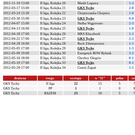
2011-11-19 13:00
II liga, Kolejka 20
Miedź Legnica
1-2
2012-03-17 15:00
II liga, Kolejka 21
GKS Tychy
2-0
2012-03-24 15:30
II liga, Kolejka 22
Chojniczanka Chojnice
1-0
2012-03-30 15:00
II liga, Kolejka 23
GKS Tychy
0-0
2012-04-07 15:00
II liga, Kolejka 24
Nielba Wągrowiec
2-3
2012-04-13 16:00
II liga, Kolejka 25
GKS Tychy
1-0
2012-04-18 17:00
II liga, Kolejka 26
MKS Kluczbork
1-1
2012-04-22 17:00
II liga, Kolejka 27
GKS Tychy
2-2
2012-04-28 16:00
II liga, Kolejka 28
Ruch Zdzieszowice
1-1
2012-05-05 17:00
II liga, Kolejka 29
GKS Tychy
1-3
2012-05-09 19:00
II liga, Kolejka 30
Energetyk ROW Rybnik
3-2
2012-05-16 18:00
II liga, Kolejka 32
Chrobry Głogów
0-1
2012-05-19 17:00
II liga, Kolejka 33
GKS Tychy
0-1
2012-05-26 17:00
II liga, Kolejka 34
Czarni Żagań
1-1
drużyna
rozgr.
występy
w "11"
pełne
re
GKS Tychy
II liga
22
15
5
GKS Tychy
PP
1
1
0
GKS Tychy
RAZEM
23
16
5