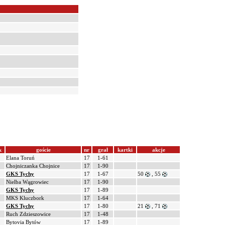
k
goście
nr
grał
kartki
akcje
Elana Toruń
17
1-61
Chojniczanka Chojnice
17
1-90
GKS Tychy
17
1-67
50
, 55
Nielba Wągrowiec
17
1-90
GKS Tychy
17
1-89
MKS Kluczbork
17
1-64
GKS Tychy
17
1-80
21
, 71
Ruch Zdzieszowice
17
1-48
Bytovia Bytów
17
1-89