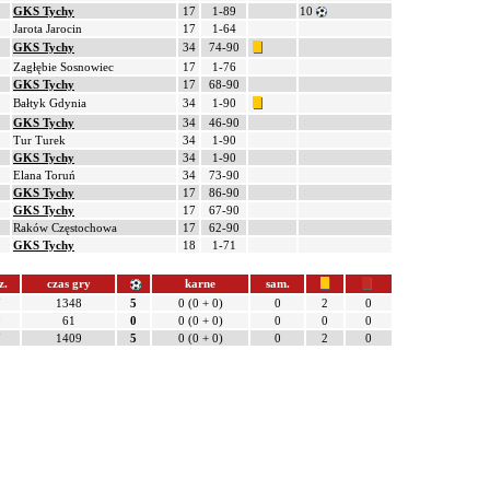
GKS Tychy
17
1-89
10
Jarota Jarocin
17
1-64
GKS Tychy
34
74-90
Zagłębie Sosnowiec
17
1-76
GKS Tychy
17
68-90
Bałtyk Gdynia
34
1-90
GKS Tychy
34
46-90
Tur Turek
34
1-90
GKS Tychy
34
1-90
Elana Toruń
34
73-90
GKS Tychy
17
86-90
GKS Tychy
17
67-90
Raków Częstochowa
17
62-90
GKS Tychy
18
1-71
z.
czas gry
karne
sam.
7
1348
5
0 (0 + 0)
0
2
0
0
61
0
0 (0 + 0)
0
0
0
7
1409
5
0 (0 + 0)
0
2
0