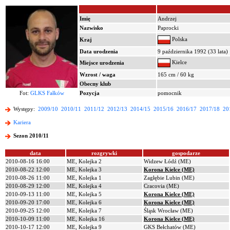
Imię
Andrzej
Nazwisko
Paprocki
Polska
Kraj
Data urodzenia
9 października 1992 (33 lata)
Kielce
Miejsce urodzenia
Wzrost / waga
165 cm / 60 kg
Obecny klub
Fot:
GLKS Fałków
Pozycja
pomocnik
Występy:
2009/10
2010/11
2011/12
2012/13
2014/15
2015/16
2016/17
2017/18
20
Kariera
Sezon 2010/11
data
rozgrywki
gospodarze
2010-08-16 16:00
ME, Kolejka 2
Widzew Łódź (ME)
2010-08-22 12:00
ME, Kolejka 3
Korona Kielce (ME)
2010-08-26 11:00
ME, Kolejka 1
Zagłębie Lubin (ME)
2010-08-29 12:00
ME, Kolejka 4
Cracovia (ME)
2010-09-13 11:00
ME, Kolejka 5
Korona Kielce (ME)
2010-09-20 17:00
ME, Kolejka 6
Korona Kielce (ME)
2010-09-25 12:00
ME, Kolejka 7
Śląsk Wrocław (ME)
2010-10-09 11:00
ME, Kolejka 16
Korona Kielce (ME)
2010-10-17 12:00
ME, Kolejka 9
GKS Bełchatów (ME)