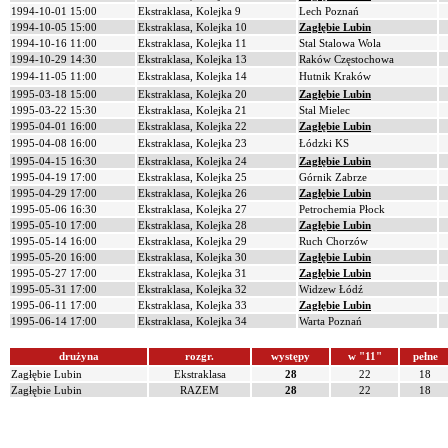
1994-10-01 15:00
Ekstraklasa, Kolejka 9
Lech Poznań
1994-10-05 15:00
Ekstraklasa, Kolejka 10
Zagłębie Lubin
1994-10-16 11:00
Ekstraklasa, Kolejka 11
Stal Stalowa Wola
1994-10-29 14:30
Ekstraklasa, Kolejka 13
Raków Częstochowa
1994-11-05 11:00
Ekstraklasa, Kolejka 14
Hutnik Kraków
1995-03-18 15:00
Ekstraklasa, Kolejka 20
Zagłębie Lubin
1995-03-22 15:30
Ekstraklasa, Kolejka 21
Stal Mielec
1995-04-01 16:00
Ekstraklasa, Kolejka 22
Zagłębie Lubin
1995-04-08 16:00
Ekstraklasa, Kolejka 23
Łódzki KS
1995-04-15 16:30
Ekstraklasa, Kolejka 24
Zagłębie Lubin
1995-04-19 17:00
Ekstraklasa, Kolejka 25
Górnik Zabrze
1995-04-29 17:00
Ekstraklasa, Kolejka 26
Zagłębie Lubin
1995-05-06 16:30
Ekstraklasa, Kolejka 27
Petrochemia Płock
1995-05-10 17:00
Ekstraklasa, Kolejka 28
Zagłębie Lubin
1995-05-14 16:00
Ekstraklasa, Kolejka 29
Ruch Chorzów
1995-05-20 16:00
Ekstraklasa, Kolejka 30
Zagłębie Lubin
1995-05-27 17:00
Ekstraklasa, Kolejka 31
Zagłębie Lubin
1995-05-31 17:00
Ekstraklasa, Kolejka 32
Widzew Łódź
1995-06-11 17:00
Ekstraklasa, Kolejka 33
Zagłębie Lubin
1995-06-14 17:00
Ekstraklasa, Kolejka 34
Warta Poznań
drużyna
rozgr.
występy
w "11"
pełne
Zagłębie Lubin
Ekstraklasa
28
22
18
Zagłębie Lubin
RAZEM
28
22
18