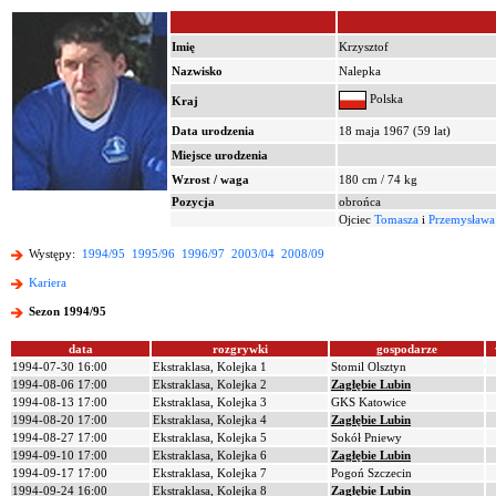
Imię
Krzysztof
Nazwisko
Nalepka
Polska
Kraj
Data urodzenia
18 maja 1967 (59 lat)
Miejsce urodzenia
Wzrost / waga
180 cm / 74 kg
Pozycja
obrońca
Ojciec
Tomasza
i
Przemysława
Występy:
1994/95
1995/96
1996/97
2003/04
2008/09
Kariera
Sezon 1994/95
data
rozgrywki
gospodarze
1994-07-30 16:00
Ekstraklasa, Kolejka 1
Stomil Olsztyn
1994-08-06 17:00
Ekstraklasa, Kolejka 2
Zagłębie Lubin
1994-08-13 17:00
Ekstraklasa, Kolejka 3
GKS Katowice
1994-08-20 17:00
Ekstraklasa, Kolejka 4
Zagłębie Lubin
1994-08-27 17:00
Ekstraklasa, Kolejka 5
Sokół Pniewy
1994-09-10 17:00
Ekstraklasa, Kolejka 6
Zagłębie Lubin
1994-09-17 17:00
Ekstraklasa, Kolejka 7
Pogoń Szczecin
1994-09-24 16:00
Ekstraklasa, Kolejka 8
Zagłębie Lubin