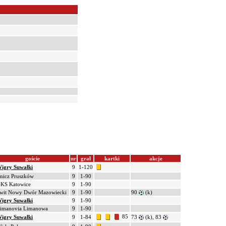
goście
nr
grał
kartki
akcje
igry Suwałki
9
1-120
nicz Pruszków
9
1-90
KS Katowice
9
1-90
wit Nowy Dwór Mazowiecki
9
1-90
90
(k)
igry Suwałki
9
1-90
imanovia Limanowa
9
1-90
85
igry Suwałki
9
1-84
73
(k), 83