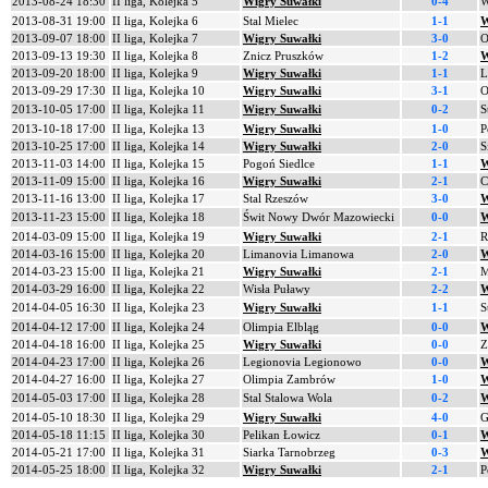
2013-08-24 18:30
II liga, Kolejka 5
Wigry Suwałki
0-4
W
2013-08-31 19:00
II liga, Kolejka 6
Stal Mielec
1-1
W
2013-09-07 18:00
II liga, Kolejka 7
Wigry Suwałki
3-0
O
2013-09-13 19:30
II liga, Kolejka 8
Znicz Pruszków
1-2
W
2013-09-20 18:00
II liga, Kolejka 9
Wigry Suwałki
1-1
L
2013-09-29 17:30
II liga, Kolejka 10
Wigry Suwałki
3-1
O
2013-10-05 17:00
II liga, Kolejka 11
Wigry Suwałki
0-2
S
2013-10-18 17:00
II liga, Kolejka 13
Wigry Suwałki
1-0
P
2013-10-25 17:00
II liga, Kolejka 14
Wigry Suwałki
2-0
S
2013-11-03 14:00
II liga, Kolejka 15
Pogoń Siedlce
1-1
W
2013-11-09 15:00
II liga, Kolejka 16
Wigry Suwałki
2-1
C
2013-11-16 13:00
II liga, Kolejka 17
Stal Rzeszów
3-0
W
2013-11-23 15:00
II liga, Kolejka 18
Świt Nowy Dwór Mazowiecki
0-0
W
2014-03-09 15:00
II liga, Kolejka 19
Wigry Suwałki
2-1
R
2014-03-16 15:00
II liga, Kolejka 20
Limanovia Limanowa
2-0
W
2014-03-23 15:00
II liga, Kolejka 21
Wigry Suwałki
2-1
M
2014-03-29 16:00
II liga, Kolejka 22
Wisła Puławy
2-2
W
2014-04-05 16:30
II liga, Kolejka 23
Wigry Suwałki
1-1
S
2014-04-12 17:00
II liga, Kolejka 24
Olimpia Elbląg
0-0
W
2014-04-18 16:00
II liga, Kolejka 25
Wigry Suwałki
0-0
Z
2014-04-23 17:00
II liga, Kolejka 26
Legionovia Legionowo
0-0
W
2014-04-27 16:00
II liga, Kolejka 27
Olimpia Zambrów
1-0
W
2014-05-03 17:00
II liga, Kolejka 28
Stal Stalowa Wola
0-2
W
2014-05-10 18:30
II liga, Kolejka 29
Wigry Suwałki
4-0
G
2014-05-18 11:15
II liga, Kolejka 30
Pelikan Łowicz
0-1
W
2014-05-21 17:00
II liga, Kolejka 31
Siarka Tarnobrzeg
0-3
W
2014-05-25 18:00
II liga, Kolejka 32
Wigry Suwałki
2-1
P