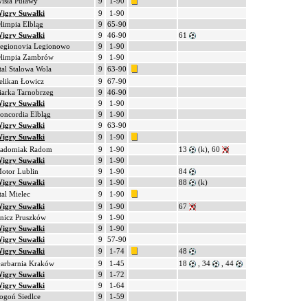
isła Puławy
9
1-90
igry Suwałki
9
1-90
limpia Elbląg
9
65-90
igry Suwałki
9
46-90
61
egionovia Legionowo
9
1-90
limpia Zambrów
9
1-90
tal Stalowa Wola
9
63-90
elikan Łowicz
9
67-90
iarka Tarnobrzeg
9
46-90
igry Suwałki
9
1-90
oncordia Elbląg
9
1-90
igry Suwałki
9
63-90
igry Suwałki
9
1-90
adomiak Radom
9
1-90
13
(k), 60
igry Suwałki
9
1-90
otor Lublin
9
1-90
84
igry Suwałki
9
1-90
88
(k)
tal Mielec
9
1-90
igry Suwałki
9
1-90
67
nicz Pruszków
9
1-90
igry Suwałki
9
1-90
igry Suwałki
9
57-90
igry Suwałki
9
1-74
48
arbarnia Kraków
9
1-45
18
, 34
, 44
igry Suwałki
9
1-72
igry Suwałki
9
1-64
ogoń Siedlce
9
1-59