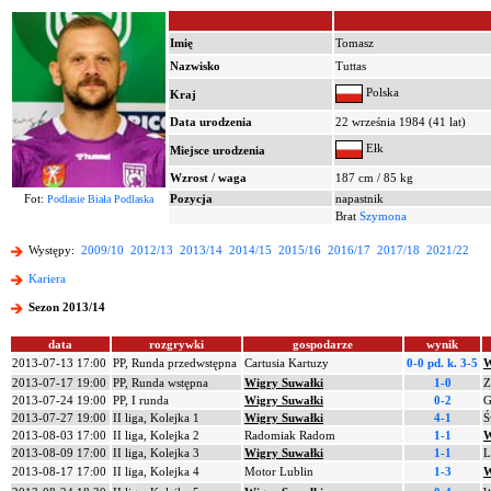
Imię
Tomasz
Nazwisko
Tuttas
Polska
Kraj
Data urodzenia
22 września 1984 (41 lat)
Ełk
Miejsce urodzenia
Wzrost / waga
187 cm / 85 kg
Fot:
Pozycja
napastnik
Podlasie Biała Podlaska
Brat
Szymona
Występy:
2009/10
2012/13
2013/14
2014/15
2015/16
2016/17
2017/18
2021/22
Kariera
Sezon 2013/14
data
rozgrywki
gospodarze
wynik
2013-07-13 17:00
PP, Runda przedwstępna
Cartusia Kartuzy
0-0 pd.
k. 3-5
W
2013-07-17 19:00
PP, Runda wstępna
Wigry Suwałki
1-0
Z
2013-07-24 19:00
PP, I runda
Wigry Suwałki
0-2
G
2013-07-27 19:00
II liga, Kolejka 1
Wigry Suwałki
4-1
Ś
2013-08-03 17:00
II liga, Kolejka 2
Radomiak Radom
1-1
W
2013-08-09 17:00
II liga, Kolejka 3
Wigry Suwałki
1-1
L
2013-08-17 17:00
II liga, Kolejka 4
Motor Lublin
1-3
W