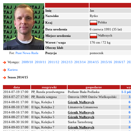
Imię
Jan
Nazwisko
Rytko
Polska
Kraj
Data urodzenia
6 czerwca 1991 (35 lat)
Wałbrzych
Miejsce urodzenia
Wzrost / waga
176 cm / 72 kg
Obecny klub
Fot:
Piast Nowa Ruda
Pozycja
pomocnik
Występy:
2009/10
2010/11
2011/12
2012/13
2013/14
2014/15
2015/16
2016/17
20
Kariera
Sezon 2014/15
data
rozgrywki
gospodarze
wy
2014-07-19 17:00
PP, Runda przedwstępna
Podlasie Biała Podlaska
1-1 pd
2014-07-27 17:00
PP, Runda wstępna
Ostrovia 1909 Ostrów Wielkopolski
3
2014-08-01 17:00
II liga, Kolejka 1
Górnik Wałbrzych
0
2014-08-10 17:00
II liga, Kolejka 2
Limanovia Limanowa
0
2014-08-16 17:00
II liga, Kolejka 3
Górnik Wałbrzych
0
2014-08-27 17:00
II liga, Kolejka 5
Górnik Wałbrzych
2
2014-08-30 16:00
II liga, Kolejka 6
Siarka Tarnobrzeg
3
2014-09-03 17:00
II liga, Kolejka 7
Górnik Wałbrzych
0