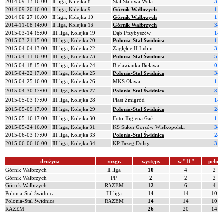
2014-09-13 16:00
II liga, Kolejka 8
Stal Stalowa Wola
3
2014-09-20 16:00
II liga, Kolejka 9
Górnik Wałbrzych
1
2014-09-27 16:00
II liga, Kolejka 10
Górnik Wałbrzych
1
2014-11-08 14:00
II liga, Kolejka 16
Górnik Wałbrzych
3
2015-03-14 15:00
III liga, Kolejka 19
Dąb Przybyszów
1
2015-03-21 15:00
III liga, Kolejka 20
Polonia-Stal Świdnica
1
2015-04-04 13:00
III liga, Kolejka 22
Zagłębie II Lubin
3
2015-04-11 16:00
III liga, Kolejka 23
Polonia-Stal Świdnica
5
2015-04-18 15:00
III liga, Kolejka 24
Bielawianka Bielawa
0
2015-04-22 17:00
III liga, Kolejka 25
Polonia-Stal Świdnica
3
2015-04-25 16:00
III liga, Kolejka 26
MKS Oława
1
2015-04-30 17:00
III liga, Kolejka 27
Polonia-Stal Świdnica
3
2015-05-03 17:00
III liga, Kolejka 28
Piast Żmigród
1
2015-05-09 17:00
III liga, Kolejka 29
Polonia-Stal Świdnica
2
2015-05-16 17:00
III liga, Kolejka 30
Foto-Higiena Gać
1
2015-05-24 16:00
III liga, Kolejka 31
KS Stilon Gorzów Wielkopolski
3
2015-06-03 17:00
III liga, Kolejka 33
Polonia-Stal Świdnica
2
2015-06-06 16:00
III liga, Kolejka 34
KP Brzeg Dolny
3
drużyna
rozgr.
występy
w "11"
pełn
Górnik Wałbrzych
II liga
10
4
2
Górnik Wałbrzych
PP
2
2
2
Górnik Wałbrzych
RAZEM
12
6
4
Polonia-Stal Świdnica
III liga
14
14
10
Polonia-Stal Świdnica
RAZEM
14
14
10
RAZEM
26
20
14