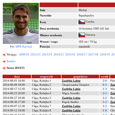
Imię
Michal
Nazwisko
Papadopulos
Czechy
Kraj
Data urodzenia
14 kwietnia 1985 (41 lat)
Ostrawa
Miejsce urodzenia
Wzrost / waga
183 cm / 79 kg
Fot:
MFK Karviná
Pozycja
napastnik
Występy:
2009/10
2012/13
2013/14
2014/15
2015/16
2016/17
2017/18
2018/19
20
Kariera
Sezon 2014/15
data
rozgrywki
gospodarze
wynik
2014-08-01 16:00
I liga, Kolejka 1
Zagłębie Lubin
2-0
Flo
2014-08-09 18:00
I liga, Kolejka 2
Chojniczanka Chojnice
0-1
Zag
2014-08-17 12:30
I liga, Kolejka 3
Zagłębie Lubin
1-3
Wis
2014-08-23 20:00
I liga, Kolejka 4
Wigry Suwałki
2-1
Zag
2014-08-27 19:46
I liga, Kolejka 5
Zagłębie Lubin
2-2
Byt
2014-08-30 17:00
I liga, Kolejka 6
Pogoń Siedlce
1-2
Zag
2014-09-07 12:30
I liga, Kolejka 7
Zagłębie Lubin
1-1
Sto
2014-09-12 19:00
I liga, Kolejka 8
Zagłębie Lubin
1-0
Chr