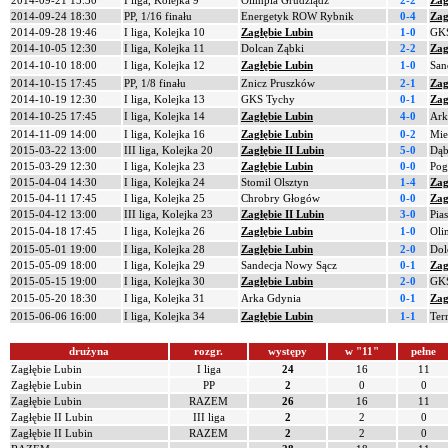
2014-09-21 15:30
I liga, Kolejka 9
Olimpia Grudziądz
2-2
Zag
2014-09-24 18:30
PP, 1/16 finału
Energetyk ROW Rybnik
0-4
Zag
2014-09-28 19:46
I liga, Kolejka 10
Zagłębie Lubin
1-0
GKS
2014-10-05 12:30
I liga, Kolejka 11
Dolcan Ząbki
2-2
Zag
2014-10-10 18:00
I liga, Kolejka 12
Zagłębie Lubin
1-0
San
2014-10-15 17:45
PP, 1/8 finału
Znicz Pruszków
2-1
Zag
2014-10-19 12:30
I liga, Kolejka 13
GKS Tychy
0-1
Zag
2014-10-25 17:45
I liga, Kolejka 14
Zagłębie Lubin
4-0
Ark
2014-11-09 14:00
I liga, Kolejka 16
Zagłębie Lubin
0-2
Mie
2015-03-22 13:00
III liga, Kolejka 20
Zagłębie II Lubin
5-0
Dąb
2015-03-29 12:30
I liga, Kolejka 23
Zagłębie Lubin
0-0
Pog
2015-04-04 14:30
I liga, Kolejka 24
Stomil Olsztyn
1-4
Zag
2015-04-11 17:45
I liga, Kolejka 25
Chrobry Głogów
0-0
Zag
2015-04-12 13:00
III liga, Kolejka 23
Zagłębie II Lubin
3-0
Pia
2015-04-18 17:45
I liga, Kolejka 26
Zagłębie Lubin
1-0
Oli
2015-05-01 19:00
I liga, Kolejka 28
Zagłębie Lubin
2-0
Dol
2015-05-09 18:00
I liga, Kolejka 29
Sandecja Nowy Sącz
0-1
Zag
2015-05-15 19:00
I liga, Kolejka 30
Zagłębie Lubin
2-0
GKS
2015-05-20 18:30
I liga, Kolejka 31
Arka Gdynia
0-1
Zag
2015-06-06 16:00
I liga, Kolejka 34
Zagłębie Lubin
1-1
Ter
drużyna
rozgr.
występy
w "11"
pełne
Zagłębie Lubin
I liga
24
16
11
Zagłębie Lubin
PP
2
0
0
Zagłębie Lubin
RAZEM
26
16
11
Zagłębie II Lubin
III liga
2
2
0
Zagłębie II Lubin
RAZEM
2
2
0