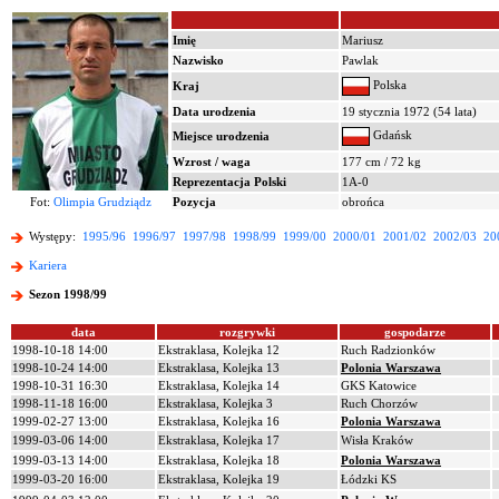
Imię
Mariusz
Nazwisko
Pawlak
Polska
Kraj
Data urodzenia
19 stycznia 1972 (54 lata)
Gdańsk
Miejsce urodzenia
Wzrost / waga
177 cm / 72 kg
Reprezentacja Polski
1A-0
Fot:
Olimpia Grudziądz
Pozycja
obrońca
Występy:
1995/96
1996/97
1997/98
1998/99
1999/00
2000/01
2001/02
2002/03
20
Kariera
Sezon 1998/99
data
rozgrywki
gospodarze
1998-10-18 14:00
Ekstraklasa, Kolejka 12
Ruch Radzionków
1998-10-24 14:00
Ekstraklasa, Kolejka 13
Polonia Warszawa
1998-10-31 16:30
Ekstraklasa, Kolejka 14
GKS Katowice
1998-11-18 16:00
Ekstraklasa, Kolejka 3
Ruch Chorzów
1999-02-27 13:00
Ekstraklasa, Kolejka 16
Polonia Warszawa
1999-03-06 14:00
Ekstraklasa, Kolejka 17
Wisła Kraków
1999-03-13 14:00
Ekstraklasa, Kolejka 18
Polonia Warszawa
1999-03-20 16:00
Ekstraklasa, Kolejka 19
Łódzki KS