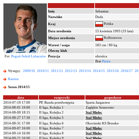
Imię
Sebastian
Nazwisko
Duda
Polska
Kraj
Data urodzenia
15 kwietnia 1993 (33 lata)
Kolbuszowa
Miejsce urodzenia
Wzrost / waga
183 cm / 80 kg
Obecny klub
Fot:
Pogoń-Sokół Lubaczów
Pozycja
obrońca
Brat
Piotra
Występy:
2009/10
2010/11
2011/12
2012/13
2013/14
2014/15
2015/16
2016/17
20
Kariera
Sezon 2014/15
data
rozgrywki
gospodarze
2014-07-19 17:00
PP, Runda przedwstępna
Sparta Jazgarzew
2014-08-01 19:00
II liga, Kolejka 1
Zagłębie Sosnowiec
2014-08-09 18:15
II liga, Kolejka 2
Stal Mielec
2014-08-27 17:30
II liga, Kolejka 5
Stal Mielec
2014-08-31 17:00
II liga, Kolejka 6
Okocimski KS Brzesko
2014-09-07 16:00
II liga, Kolejka 7
Stal Mielec
2014-09-14 16:00
II liga, Kolejka 8
Stal Mielec
2014-09-21 16:00
II liga, Kolejka 9
Stal Mielec