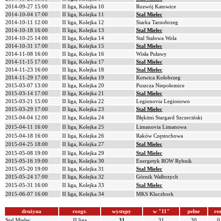
2014-09-27 15:00
II liga, Kolejka 10
Rozwój Katowice
2014-10-04 17:00
II liga, Kolejka 11
Stal Mielec
2014-10-11 12:00
II liga, Kolejka 12
Siarka Tarnobrzeg
2014-10-18 16:00
II liga, Kolejka 13
Stal Mielec
2014-10-25 14:00
II liga, Kolejka 14
Stal Stalowa Wola
2014-10-31 17:00
II liga, Kolejka 15
Stal Mielec
2014-11-08 16:00
II liga, Kolejka 16
Wisła Puławy
2014-11-15 17:00
II liga, Kolejka 17
Stal Mielec
2014-11-23 16:00
II liga, Kolejka 18
Stal Mielec
2014-11-29 17:00
II liga, Kolejka 19
Kotwica Kołobrzeg
2015-03-07 13:00
II liga, Kolejka 20
Puszcza Niepołomice
2015-03-14 17:00
II liga, Kolejka 21
Stal Mielec
2015-03-21 15:00
II liga, Kolejka 22
Legionovia Legionowo
2015-03-29 17:00
II liga, Kolejka 23
Stal Mielec
2015-04-04 12:00
II liga, Kolejka 24
Błękitni Stargard Szczeciński
2015-04-11 16:00
II liga, Kolejka 25
Limanovia Limanowa
2015-04-18 16:00
II liga, Kolejka 26
Raków Częstochowa
2015-04-25 18:00
II liga, Kolejka 27
Stal Mielec
2015-05-08 19:00
II liga, Kolejka 29
Stal Mielec
2015-05-16 19:00
II liga, Kolejka 30
Energetyk ROW Rybnik
2015-05-20 19:00
II liga, Kolejka 31
Stal Mielec
2015-05-24 17:00
II liga, Kolejka 32
Górnik Wałbrzych
2015-05-31 16:00
II liga, Kolejka 33
Stal Mielec
2015-06-07 16:00
II liga, Kolejka 34
MKS Kluczbork
drużyna
rozgr.
występy
w "11"
pełne
rez
Stal Mielec
II liga
31
31
30
0