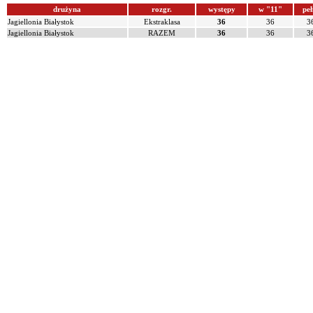
drużyna
rozgr.
występy
w "11"
peł
Jagiellonia Białystok
Ekstraklasa
36
36
3
Jagiellonia Białystok
RAZEM
36
36
3