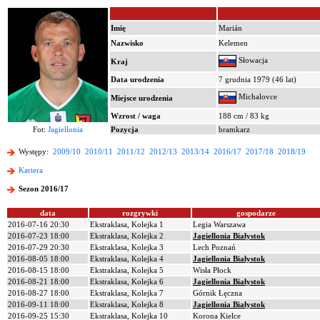
Imię
Marián
Nazwisko
Kelemen
Słowacja
Kraj
Data urodzenia
7 grudnia 1979 (46 lat)
Michalovce
Miejsce urodzenia
Wzrost / waga
188 cm / 83 kg
Fot:
Jagiellonia
Pozycja
bramkarz
Występy:
2009/10
2010/11
2011/12
2012/13
2013/14
2016/17
2017/18
2018/19
Kariera
Sezon 2016/17
data
rozgrywki
gospodarze
2016-07-16 20:30
Ekstraklasa, Kolejka 1
Legia Warszawa
2016-07-23 18:00
Ekstraklasa, Kolejka 2
Jagiellonia Białystok
2016-07-29 20:30
Ekstraklasa, Kolejka 3
Lech Poznań
2016-08-05 18:00
Ekstraklasa, Kolejka 4
Jagiellonia Białystok
2016-08-15 18:00
Ekstraklasa, Kolejka 5
Wisła Płock
2016-08-21 18:00
Ekstraklasa, Kolejka 6
Jagiellonia Białystok
2016-08-27 18:00
Ekstraklasa, Kolejka 7
Górnik Łęczna
2016-09-11 18:00
Ekstraklasa, Kolejka 8
Jagiellonia Białystok
2016-09-25 15:30
Ekstraklasa, Kolejka 10
Korona Kielce