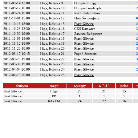
2011-09-14 17:00
I liga, Kolejka 9
Olimpia Elbląg
1
2011-09-17 16:00
I liga, Kolejka 10
Olimpia Grudziądz
2
2011-09-24 16:00
I liga, Kolejka 11
Ruch Radzionków
1
2011-10-01 15:00
I liga, Kolejka 12
Flota Świnoujście
0
2011-10-16 15:00
I liga, Kolejka 15
Piast Gliwice
2
2011-10-23 12:30
I liga, Kolejka 16
GKS Katowice
3
2011-10-30 19:00
I liga, Kolejka 17
Zawisza Bydgoszcz
1
2011-11-05 18:00
I liga, Kolejka 18
Piast Gliwice
2
2011-11-12 18:00
I liga, Kolejka 19
Piast Gliwice
2
2011-11-20 18:00
I liga, Kolejka 20
Piast Gliwice
3
2012-03-17 19:15
I liga, Kolejka 21
Pogoń Szczecin
2
2012-03-23 19:00
I liga, Kolejka 22
Piast Gliwice
3
2012-03-30 19:00
I liga, Kolejka 23
Piast Gliwice
1
2012-04-04 20:00
I liga, Kolejka 24
Piast Gliwice
2
2012-04-13 20:00
I liga, Kolejka 25
Piast Gliwice
1
drużyna
rozgr.
występy
w "11"
pełne
r
Piast Gliwice
I liga
23
21
15
Piast Gliwice
PP
1
1
1
Piast Gliwice
RAZEM
24
22
16