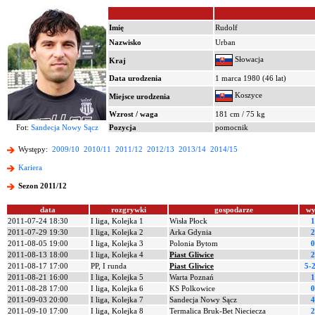
Imię
Rudolf
Nazwisko
Urban
Słowacja
Kraj
Data urodzenia
1 marca 1980 (46 lat)
Koszyce
Miejsce urodzenia
Wzrost / waga
181 cm / 75 kg
Fot:
Sandecja Nowy Sącz
Pozycja
pomocnik
Występy:
2009/10
2010/11
2011/12
2012/13
2013/14
2014/15
Kariera
Sezon 2011/12
data
rozgrywki
gospodarze
wy
2011-07-24 18:30
I liga, Kolejka 1
Wisła Płock
1
2011-07-29 19:30
I liga, Kolejka 2
Arka Gdynia
2
2011-08-05 19:00
I liga, Kolejka 3
Polonia Bytom
0
2011-08-13 18:00
I liga, Kolejka 4
Piast Gliwice
2
2011-08-17 17:00
PP, I runda
Piast Gliwice
5-2
2011-08-21 16:00
I liga, Kolejka 5
Warta Poznań
1
2011-08-28 17:00
I liga, Kolejka 6
KS Polkowice
0
2011-09-03 20:00
I liga, Kolejka 7
Sandecja Nowy Sącz
4
2011-09-10 17:00
I liga, Kolejka 8
Termalica Bruk-Bet Nieciecza
2