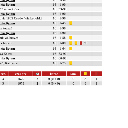
onia Bytom
16
1-90
onia Bytom
16
1-90
 Zielona Góra
16
33-90
onia Bytom
16
1-90
rovia 1909 Ostrów Wielkopolski
16
1-90
onia Bytom
16
1-45
ta Poznań
16
1-90
onia Bytom
16
1-90
nik Wałbrzych
16
1-58
90
ta Jarocin
16
1-89
onia Bytom
16
1-64
sia Kalisz
16
73-90
onia Bytom
16
60-90
wój Katowice
16
1-75
rez.
czas gry
karne
sam.
3
1679
2
0 (0 + 0)
0
8
1
3
1679
2
0 (0 + 0)
0
8
1