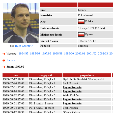
Imię
Leszek
Nazwisko
Pokładowski
Polska
Kraj
Data urodzenia
19 maja 1974 (52 lata)
Bytów
Miejsce urodzenia
Wzrost / waga
175 cm / 70 kg
Fot:
Ruch Chorzów
Pozycja
obrońca
Występy:
1994/95
1995/96
1997/98
1998/99
1999/00
2000/01
2001/02
2002/03
20
Kariera
Sezon 1999/00
data
rozgrywki
gospodarze
1999-07-17 16:30
Ekstraklasa, Kolejka 1
Dyskobolia Grodzisk Wielkopolski
1999-07-24 19:00
Ekstraklasa, Kolejka 2
Lech Poznań
1999-07-31 17:00
Ekstraklasa, Kolejka 3
Pogoń Szczecin
1999-08-14 16:00
Ekstraklasa, Kolejka 5
Pogoń Szczecin
1999-08-22 17:00
Ekstraklasa, Kolejka 6
Wisła Kraków
1999-08-28 17:00
Ekstraklasa, Kolejka 7
Pogoń Szczecin
1999-09-01 17:00
PL, I runda - I mecz
Pogoń Szczecin
1999-09-04 19:00
PL, I runda - II mecz
Lech Poznań
1999-09-12 16:30
Ekstraklasa, Kolejka 8
Górnik Zabrze