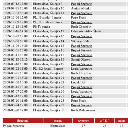
1999-09-18 17:00
Ekstraklasa, Kolejka 9
Pogoń Szczecin
1999-09-25 16:00
Ekstraklasa, Kolejka 10
Amica Wronki
1999-10-03 15:30
Ekstraklasa, Kolejka 11
Pogoń Szczecin
1999-10-06 15:00
PL, II runda - I mecz
Petro Płock
1999-10-09 12:00
PL, II runda - II mecz
Pogoń Szczecin
1999-10-13 18:05
PP, IV runda
Ruch Chorzów
1999-10-16 14:30
Ekstraklasa, Kolejka 12
Odra Wodzisław Śląski
1999-10-23 12:00
Ekstraklasa, Kolejka 13
Pogoń Szczecin
1999-10-30 18:00
Ekstraklasa, Kolejka 14
Widzew Łódź
1999-11-06 14:30
Ekstraklasa, Kolejka 15
Pogoń Szczecin
2000-03-05 15:00
Ekstraklasa, Kolejka 16
Pogoń Szczecin
2000-03-11 15:00
Ekstraklasa, Kolejka 17
Pogoń Szczecin
2000-03-15 15:15
Ekstraklasa, Kolejka 18
Stomil Olsztyn
2000-03-18 16:00
Ekstraklasa, Kolejka 19
Pogoń Szczecin
2000-03-22 18:00
PL, 1/2 finału - I mecz
Legia Warszawa
2000-03-25 16:00
Ekstraklasa, Kolejka 20
Ruch Chorzów
2000-04-01 13:30
Ekstraklasa, Kolejka 21
Pogoń Szczecin
2000-04-08 16:30
Ekstraklasa, Kolejka 22
Łódzki KS
2000-04-15 16:30
Ekstraklasa, Kolejka 23
Pogoń Szczecin
2000-05-07 20:00
Ekstraklasa, Kolejka 26
Legia Warszawa
2000-05-13 17:00
Ekstraklasa, Kolejka 27
Pogoń Szczecin
2000-05-20 11:00
Ekstraklasa, Kolejka 28
Petro Płock
2000-05-24 17:00
Ekstraklasa, Kolejka 29
Pogoń Szczecin
2000-05-28 17:00
Ekstraklasa, Kolejka 30
Ruch Radzionków
drużyna
rozgr.
występy
w "11"
pełne
Pogoń Szczecin
Ekstraklasa
27
25
16