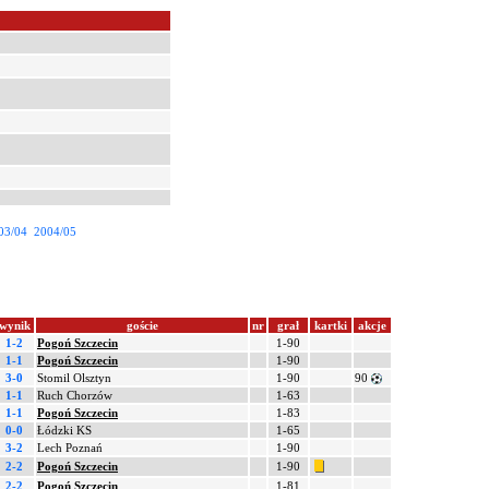
03/04
2004/05
wynik
goście
nr
grał
kartki
akcje
1-2
Pogoń Szczecin
1-90
1-1
Pogoń Szczecin
1-90
3-0
Stomil Olsztyn
1-90
90
1-1
Ruch Chorzów
1-63
1-1
Pogoń Szczecin
1-83
0-0
Łódzki KS
1-65
3-2
Lech Poznań
1-90
2-2
Pogoń Szczecin
1-90
2-2
Pogoń Szczecin
1-81