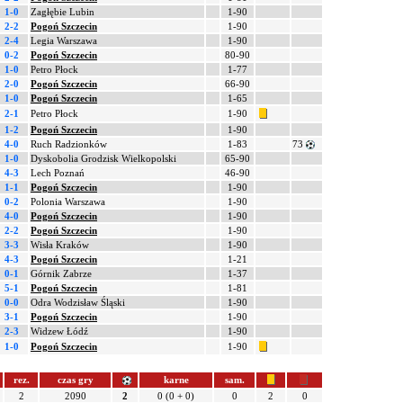
1-0
Zagłębie Lubin
1-90
2-2
Pogoń Szczecin
1-90
2-4
Legia Warszawa
1-90
0-2
Pogoń Szczecin
80-90
1-0
Petro Płock
1-77
2-0
Pogoń Szczecin
66-90
1-0
Pogoń Szczecin
1-65
2-1
Petro Płock
1-90
1-2
Pogoń Szczecin
1-90
4-0
Ruch Radzionków
1-83
73
1-0
Dyskobolia Grodzisk Wielkopolski
65-90
4-3
Lech Poznań
46-90
1-1
Pogoń Szczecin
1-90
0-2
Polonia Warszawa
1-90
4-0
Pogoń Szczecin
1-90
2-2
Pogoń Szczecin
1-90
3-3
Wisła Kraków
1-90
4-3
Pogoń Szczecin
1-21
0-1
Górnik Zabrze
1-37
5-1
Pogoń Szczecin
1-81
0-0
Odra Wodzisław Śląski
1-90
3-1
Pogoń Szczecin
1-90
2-3
Widzew Łódź
1-90
1-0
Pogoń Szczecin
1-90
rez.
czas gry
karne
sam.
2
2090
2
0 (0 + 0)
0
2
0