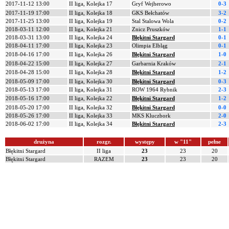
2017-11-12 13:00
II liga, Kolejka 17
Gryf Wejherowo
0-3
2017-11-19 17:00
II liga, Kolejka 18
GKS Bełchatów
3-2
2017-11-25 13:00
II liga, Kolejka 19
Stal Stalowa Wola
0-2
2018-03-11 12:00
II liga, Kolejka 21
Znicz Pruszków
1-1
2018-03-31 13:00
II liga, Kolejka 24
Błękitni Stargard
0-1
2018-04-11 17:00
II liga, Kolejka 23
Olimpia Elbląg
0-1
2018-04-16 17:00
II liga, Kolejka 26
Błękitni Stargard
1-0
2018-04-22 15:00
II liga, Kolejka 27
Garbarnia Kraków
2-1
2018-04-28 15:00
II liga, Kolejka 28
Błękitni Stargard
1-2
2018-05-09 17:00
II liga, Kolejka 30
Błękitni Stargard
0-3
2018-05-13 17:00
II liga, Kolejka 31
ROW 1964 Rybnik
2-3
2018-05-16 17:00
II liga, Kolejka 22
Błękitni Stargard
1-2
2018-05-20 17:00
II liga, Kolejka 32
Błękitni Stargard
0-0
2018-05-26 17:00
II liga, Kolejka 33
MKS Kluczbork
2-0
2018-06-02 17:00
II liga, Kolejka 34
Błękitni Stargard
2-3
drużyna
rozgr.
występy
w "11"
pełne
Błękitni Stargard
II liga
23
23
20
Błękitni Stargard
RAZEM
23
23
20