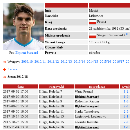
Imię
Maciej
Nazwisko
Liśkiewicz
Polska
Kraj
Data urodzenia
21 października 1992 (33 lata
[1]
Stargard Szczeciński
Miejsce urodzenia
Wzrost / waga
195 cm / 87 kg
Obecny klub
Fot:
Błękitni Stargard
Pozycja
obrońca
Występy:
2009/10
2010/11
2011/12
2012/13
2013/14
2014/15
2015/16
2016/17
20
Kariera
Sezon 2017/18
data
rozgrywki
gospodarze
wyni
2017-09-02 17:00
II liga, Kolejka 7
Warta Poznań
1-2
2017-09-09 15:00
II liga, Kolejka 8
Błękitni Stargard
0-0
2017-09-15 18:30
II liga, Kolejka 9
Radomiak Radom
1-0
2017-09-23 15:00
II liga, Kolejka 10
Błękitni Stargard
2-0
2017-09-30 16:00
II liga, Kolejka 11
Siarka Tarnobrzeg
2-0
2017-10-14 15:00
II liga, Kolejka 13
Legionovia Legionowo
2-1
2017-10-28 15:00
II liga, Kolejka 15
Gwardia Koszalin
2-0
2017-11-04 13:00
II liga, Kolejka 16
Błękitni Stargard
1-0