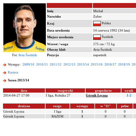
Imię
Michał
Nazwisko
Zuber
Polska
Kraj
Data urodzenia
14 czerwca 1992 (34 lata)
Świdnik
Miejsce urodzenia
Wzrost / waga
175 cm / 72 kg
Obecny klub
Avia Świdnik
Fot:
Avia Świdnik
Pozycja
napastnik
Występy:
2009/10
2010/11
2011/12
2012/13
2013/14
2015/16
2016/17
2018/19
20
Kariera
Sezon 2013/14
data
rozgrywki
gospodarze
wynik
2014-04-27 17:00
I liga, Kolejka 27
Górnik Łęczna
1-2
drużyna
rozgr.
występy
w "11"
pełne
Górnik Łęczna
I liga
1
0
0
Górnik Łęczna
RAZEM
1
0
0