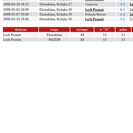
2008-04-26 18:15
Ekstraklasa, Kolejka 27
Cracovia
3-2
L
2008-05-02 20:00
Ekstraklasa, Kolejka 28
Lech Poznań
6-1
Ja
2008-05-07 19:00
Ekstraklasa, Kolejka 29
Polonia Bytom
2-2
L
2008-05-10 19:00
Ekstraklasa, Kolejka 30
Lech Poznań
1-2
Ł
drużyna
rozgr.
występy
w "11"
pełne
Lech Poznań
Ekstraklasa
13
13
13
Lech Poznań
RAZEM
13
13
13