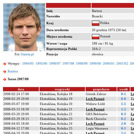
Imię
Bartosz
Nazwisko
Bosacki
Polska
Kraj
Data urodzenia
20 grudnia 1975 (50 lat)
Poznań
Miejsce urodzenia
Wzrost / waga
189 cm / 81 kg
Reprezentacja Polski
20A-2
Fot:
Gazeta.pl
Pozycja
obrońca
Występy:
1994/95
1995/96
1996/97
1997/98
1998/99
1999/00
2000/01
2001/02
20
Kariera
Sezon 2007/08
data
rozgrywki
gospodarze
wynik
2008-02-24 17:00
Ekstraklasa, Kolejka 18
Górnik Zabrze
0-1
L
2008-02-29 20:00
Ekstraklasa, Kolejka 19
Lech Poznań
0-0
Za
2008-03-07 19:00
Ekstraklasa, Kolejka 20
Widzew Łódź
1-1
L
2008-03-15 18:30
Ekstraklasa, Kolejka 21
Lech Poznań
1-2
Wi
2008-03-20 20:00
Ekstraklasa, Kolejka 22
GKS Bełchatów
0-3
L
2008-03-29 18:15
Ekstraklasa, Kolejka 23
Ruch Chorzów
0-2
L
2008-04-05 18:00
Ekstraklasa, Kolejka 24
Lech Poznań
2-0
Od
2008-04-12 17:00
Ekstraklasa, Kolejka 25
Legia Warszawa
0-1
L
2008-04-19 20:00
Ekstraklasa, Kolejka 26
Lech Poznań
2-1
Dy