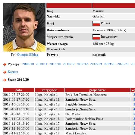
Imię
Mariusz
Nazwisko
Gabrych
Polska
Kraj
Data urodzenia
15 marca 1994 (32 lata)
Inowrocław
Miejsce urodzenia
Wzrost / waga
186 cm / 75 kg
Obecny klub
Fot:
Olimpia Elbląg
Pozycja
napastnik
Występy:
2009/10
2010/11
2015/16
2016/17
2017/18
2018/19
2019/20
2020/21
20
Kariera
Sezon 2019/20
data
rozgrywki
gospodarze
w
2019-07-27 20:00
I liga, Kolejka 1
Bruk-Bet Termalica Nieciecza
2019-09-27 17:30
I liga, Kolejka 11
Sandecja Nowy Sącz
2019-10-05 18:00
I liga, Kolejka 12
Zagłębie Sosnowiec
2019-10-11 19:10
I liga, Kolejka 13
Sandecja Nowy Sącz
2019-10-18 19:00
I liga, Kolejka 14
Stal Mielec
2019-11-03 12:40
I liga, Kolejka 16
Podbeskidzie Bielsko-Biała
2019-11-08 19:10
I liga, Kolejka 17
Sandecja Nowy Sącz
2019-11-16 17:00
I liga, Kolejka 18
Sandecja Nowy Sącz
2019-11-22 18:00
I liga, Kolejka 19
Miedź Legnica