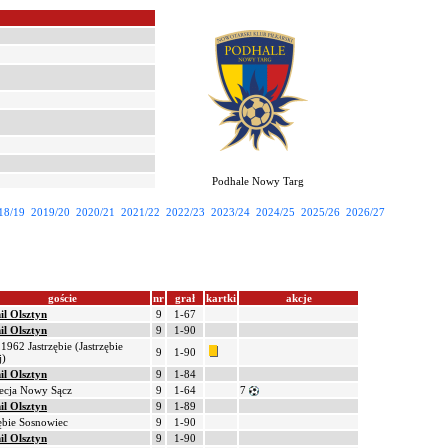
Podhale Nowy Targ
18/19
2019/20
2020/21
2021/22
2022/23
2023/24
2024/25
2025/26
2026/27
goście
nr
grał
kartki
akcje
il Olsztyn
9
1-67
il Olsztyn
9
1-90
962 Jastrzębie (Jastrzębie
9
1-90
j)
il Olsztyn
9
1-84
ecja Nowy Sącz
9
1-64
7
il Olsztyn
9
1-89
ębie Sosnowiec
9
1-90
il Olsztyn
9
1-90