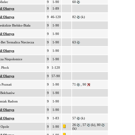
Mielec
9
1-90
60
il Olsztyn
9
1-89
il Olsztyn
9
46-120
82
(k)
eskidzie Bielsko-Biała
9
1-90
il Olsztyn
9
1-90
-Bet Termalica Nieciecza
9
1-90
63
il Olsztyn
9
1-90
cza Niepołomice
9
1-90
a Płock
9
1-120
il Olsztyn
9
57-90
a Poznań
9
1-90
71
, 90
Bełchatów
9
1-90
miak Radom
9
1-90
il Olsztyn
9
1-90
il Olsztyn
9
1-83
57
(k)
26
, 57
(k), 80
 Opole
9
1-90
(k)