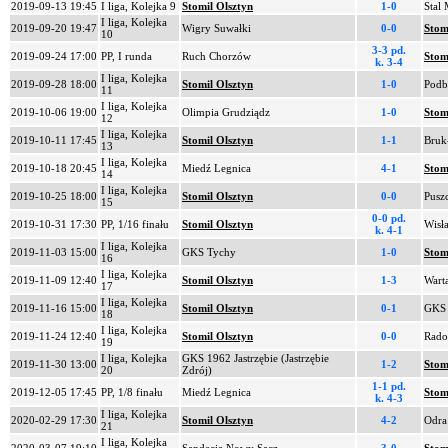
2019-09-13 19:45
I liga, Kolejka 9
Stomil Olsztyn
1-0
Stal 
I liga, Kolejka
2019-09-20 19:47
Wigry Suwałki
0-0
Stom
10
3-3 pd.
2019-09-24 17:00
PP, I runda
Ruch Chorzów
Stom
k. 3-4
I liga, Kolejka
2019-09-28 18:00
Stomil Olsztyn
1-0
Podb
11
I liga, Kolejka
2019-10-06 19:00
Olimpia Grudziądz
1-0
Stom
12
I liga, Kolejka
2019-10-11 17:45
Stomil Olsztyn
1-1
Bruk
13
I liga, Kolejka
2019-10-18 20:45
Miedź Legnica
4-1
Stom
14
I liga, Kolejka
2019-10-25 18:00
Stomil Olsztyn
0-0
Pusz
15
0-0 pd.
2019-10-31 17:30
PP, 1/16 finału
Stomil Olsztyn
Wisł
k. 4-1
I liga, Kolejka
2019-11-03 15:00
GKS Tychy
1-0
Stom
16
I liga, Kolejka
2019-11-09 12:40
Stomil Olsztyn
1-3
Wart
17
I liga, Kolejka
2019-11-16 15:00
Stomil Olsztyn
0-1
GKS 
18
I liga, Kolejka
2019-11-24 12:40
Stomil Olsztyn
0-0
Rado
19
I liga, Kolejka
GKS 1962 Jastrzębie (Jastrzębie
2019-11-30 13:00
1-2
Stom
20
Zdrój)
1-1 pd.
2019-12-05 17:45
PP, 1/8 finału
Miedź Legnica
Stom
k. 4-3
I liga, Kolejka
2020-02-29 17:30
Stomil Olsztyn
4-2
Odra
21
I liga, Kolejka