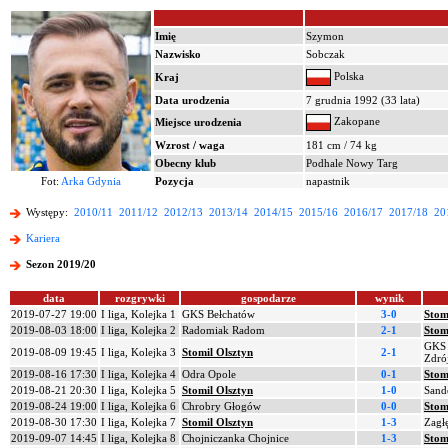
Imię
Szymon
Nazwisko
Sobczak
Polska
Kraj
Data urodzenia
7 grudnia 1992 (33 lata)
Zakopane
Miejsce urodzenia
Wzrost / waga
181 cm / 74 kg
Obecny klub
Podhale Nowy Targ
Fot:
Arka Gdynia
Pozycja
napastnik
Występy:
2010/11
2011/12
2012/13
2013/14
2014/15
2015/16
2016/17
2017/18
20
Kariera
Sezon 2019/20
data
rozgrywki
gospodarze
wynik
2019-07-27 19:00
I liga, Kolejka 1
GKS Bełchatów
3-0
Stom
2019-08-03 18:00
I liga, Kolejka 2
Radomiak Radom
2-1
Stom
GKS 1
2019-08-09 19:45
I liga, Kolejka 3
Stomil Olsztyn
2-1
Zdró
2019-08-16 17:30
I liga, Kolejka 4
Odra Opole
0-1
Stom
2019-08-21 20:30
I liga, Kolejka 5
Stomil Olsztyn
1-0
Sand
2019-08-24 19:00
I liga, Kolejka 6
Chrobry Głogów
0-0
Stom
2019-08-30 17:30
I liga, Kolejka 7
Stomil Olsztyn
1-3
Zagł
2019-09-07 14:45
I liga, Kolejka 8
Chojniczanka Chojnice
1-3
Stom