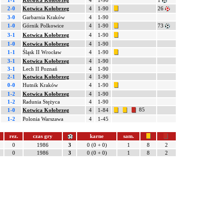
1-1
Kotwica Kołobrzeg
4
1-90
1
2-0
Kotwica Kołobrzeg
4
1-90
26
3-0
Garbarnia Kraków
4
1-90
1-0
Górnik Polkowice
4
1-90
73
3-1
Kotwica Kołobrzeg
4
1-90
1-0
Kotwica Kołobrzeg
4
1-90
1-1
Śląsk II Wrocław
4
1-90
3-1
Kotwica Kołobrzeg
4
1-90
3-1
Lech II Poznań
4
1-90
2-1
Kotwica Kołobrzeg
4
1-90
0-0
Hutnik Kraków
4
1-90
1-2
Kotwica Kołobrzeg
4
1-90
1-2
Radunia Stężyca
4
1-90
85
1-0
Kotwica Kołobrzeg
4
1-84
1-2
Polonia Warszawa
4
1-45
rez.
czas gry
karne
sam.
0
1986
3
0 (0 + 0)
1
8
2
0
1986
3
0 (0 + 0)
1
8
2