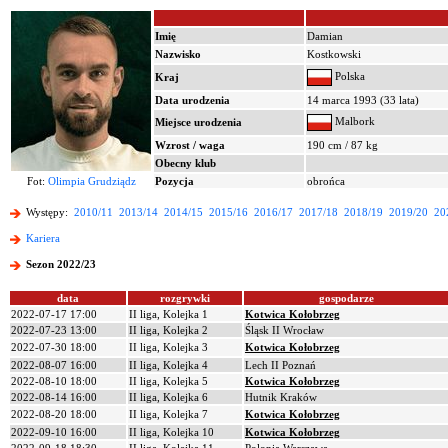
Imię
Damian
Nazwisko
Kostkowski
Polska
Kraj
Data urodzenia
14 marca 1993 (33 lata)
Malbork
Miejsce urodzenia
Wzrost / waga
190 cm / 87 kg
Obecny klub
Fot:
Olimpia Grudziądz
Pozycja
obrońca
Występy:
2010/11
2013/14
2014/15
2015/16
2016/17
2017/18
2018/19
2019/20
20
Kariera
Sezon 2022/23
data
rozgrywki
gospodarze
2022-07-17 17:00
II liga, Kolejka 1
Kotwica Kołobrzeg
2022-07-23 13:00
II liga, Kolejka 2
Śląsk II Wrocław
2022-07-30 18:00
II liga, Kolejka 3
Kotwica Kołobrzeg
2022-08-07 16:00
II liga, Kolejka 4
Lech II Poznań
2022-08-10 18:00
II liga, Kolejka 5
Kotwica Kołobrzeg
2022-08-14 16:00
II liga, Kolejka 6
Hutnik Kraków
2022-08-20 18:00
II liga, Kolejka 7
Kotwica Kołobrzeg
2022-09-10 16:00
II liga, Kolejka 10
Kotwica Kołobrzeg