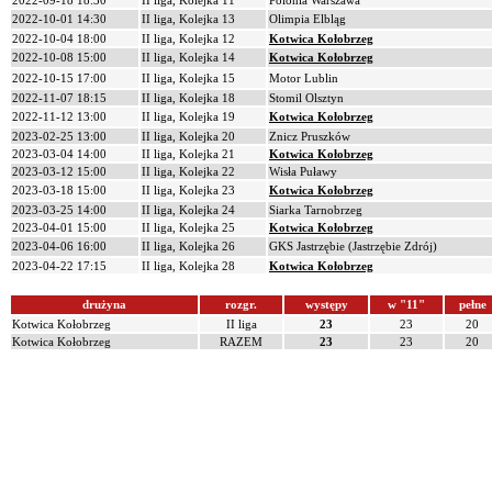
2022-09-18 18:30
II liga, Kolejka 11
Polonia Warszawa
2022-10-01 14:30
II liga, Kolejka 13
Olimpia Elbląg
2022-10-04 18:00
II liga, Kolejka 12
Kotwica Kołobrzeg
2022-10-08 15:00
II liga, Kolejka 14
Kotwica Kołobrzeg
2022-10-15 17:00
II liga, Kolejka 15
Motor Lublin
2022-11-07 18:15
II liga, Kolejka 18
Stomil Olsztyn
2022-11-12 13:00
II liga, Kolejka 19
Kotwica Kołobrzeg
2023-02-25 13:00
II liga, Kolejka 20
Znicz Pruszków
2023-03-04 14:00
II liga, Kolejka 21
Kotwica Kołobrzeg
2023-03-12 15:00
II liga, Kolejka 22
Wisła Puławy
2023-03-18 15:00
II liga, Kolejka 23
Kotwica Kołobrzeg
2023-03-25 14:00
II liga, Kolejka 24
Siarka Tarnobrzeg
2023-04-01 15:00
II liga, Kolejka 25
Kotwica Kołobrzeg
2023-04-06 16:00
II liga, Kolejka 26
GKS Jastrzębie (Jastrzębie Zdrój)
2023-04-22 17:15
II liga, Kolejka 28
Kotwica Kołobrzeg
drużyna
rozgr.
występy
w "11"
pełne
Kotwica Kołobrzeg
II liga
23
23
20
Kotwica Kołobrzeg
RAZEM
23
23
20