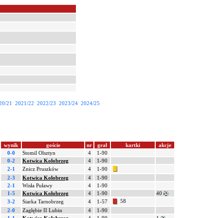
20/21
2021/22
2022/23
2023/24
2024/25
wynik
goście
nr
grał
kartki
akcje
0-0
Stomil Olsztyn
4
1-90
0-2
Kotwica Kołobrzeg
4
1-90
2-1
Znicz Pruszków
4
1-90
2-3
Kotwica Kołobrzeg
4
1-90
2-1
Wisła Puławy
4
1-90
1-5
Kotwica Kołobrzeg
4
1-90
40
58
3-2
Siarka Tarnobrzeg
4
1-57
2-0
Zagłębie II Lubin
4
1-90