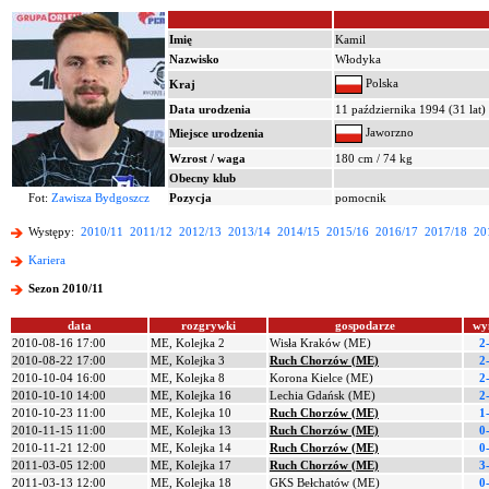
Imię
Kamil
Nazwisko
Włodyka
Polska
Kraj
Data urodzenia
11 października 1994 (31 lat)
Jaworzno
Miejsce urodzenia
Wzrost / waga
180 cm / 74 kg
Obecny klub
Fot:
Zawisza Bydgoszcz
Pozycja
pomocnik
Występy:
2010/11
2011/12
2012/13
2013/14
2014/15
2015/16
2016/17
2017/18
20
Kariera
Sezon 2010/11
data
rozgrywki
gospodarze
wy
2010-08-16 17:00
ME, Kolejka 2
Wisła Kraków (ME)
2
2010-08-22 17:00
ME, Kolejka 3
Ruch Chorzów (ME)
2
2010-10-04 16:00
ME, Kolejka 8
Korona Kielce (ME)
2
2010-10-10 14:00
ME, Kolejka 16
Lechia Gdańsk (ME)
2
2010-10-23 11:00
ME, Kolejka 10
Ruch Chorzów (ME)
1
2010-11-15 11:00
ME, Kolejka 13
Ruch Chorzów (ME)
0
2010-11-21 12:00
ME, Kolejka 14
Ruch Chorzów (ME)
0
2011-03-05 12:00
ME, Kolejka 17
Ruch Chorzów (ME)
3
2011-03-13 12:00
ME, Kolejka 18
GKS Bełchatów (ME)
0