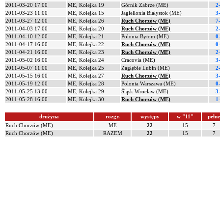
2011-03-20 17:00
ME, Kolejka 19
Górnik Zabrze (ME)
2
2011-03-23 11:00
ME, Kolejka 15
Jagiellonia Białystok (ME)
3
2011-03-27 12:00
ME, Kolejka 26
Ruch Chorzów (ME)
7
2011-04-03 17:00
ME, Kolejka 20
Ruch Chorzów (ME)
2
2011-04-10 12:00
ME, Kolejka 21
Polonia Bytom (ME)
0
2011-04-17 16:00
ME, Kolejka 22
Ruch Chorzów (ME)
0
2011-04-21 16:00
ME, Kolejka 23
Ruch Chorzów (ME)
2
2011-05-02 16:00
ME, Kolejka 24
Cracovia (ME)
3
2011-05-07 11:00
ME, Kolejka 25
Zagłębie Lubin (ME)
2
2011-05-15 16:00
ME, Kolejka 27
Ruch Chorzów (ME)
3
2011-05-19 12:00
ME, Kolejka 28
Polonia Warszawa (ME)
0
2011-05-25 13:00
ME, Kolejka 29
Śląsk Wrocław (ME)
3
2011-05-28 16:00
ME, Kolejka 30
Ruch Chorzów (ME)
1
drużyna
rozgr.
występy
w "11"
pełne
Ruch Chorzów (ME)
ME
22
15
7
Ruch Chorzów (ME)
RAZEM
22
15
7