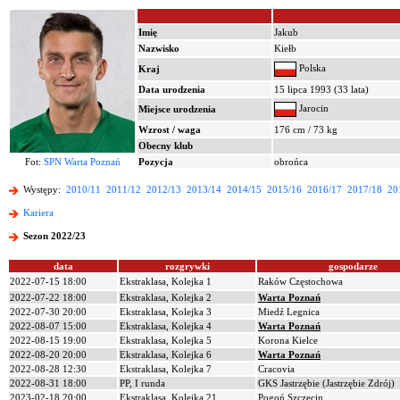
Imię
Jakub
Nazwisko
Kiełb
Polska
Kraj
Data urodzenia
15 lipca 1993 (33 lata)
Jarocin
Miejsce urodzenia
Wzrost / waga
176 cm / 73 kg
Obecny klub
Fot:
SPN Warta Poznań
Pozycja
obrońca
Występy:
2010/11
2011/12
2012/13
2013/14
2014/15
2015/16
2016/17
2017/18
20
Kariera
Sezon 2022/23
data
rozgrywki
gospodarze
2022-07-15 18:00
Ekstraklasa, Kolejka 1
Raków Częstochowa
2022-07-22 18:00
Ekstraklasa, Kolejka 2
Warta Poznań
2022-07-30 20:00
Ekstraklasa, Kolejka 3
Miedź Legnica
2022-08-07 15:00
Ekstraklasa, Kolejka 4
Warta Poznań
2022-08-15 19:00
Ekstraklasa, Kolejka 5
Korona Kielce
2022-08-20 20:00
Ekstraklasa, Kolejka 6
Warta Poznań
2022-08-28 12:30
Ekstraklasa, Kolejka 7
Cracovia
2022-08-31 18:00
PP, I runda
GKS Jastrzębie (Jastrzębie Zdrój)
2023-02-18 20:00
Ekstraklasa, Kolejka 21
Pogoń Szczecin