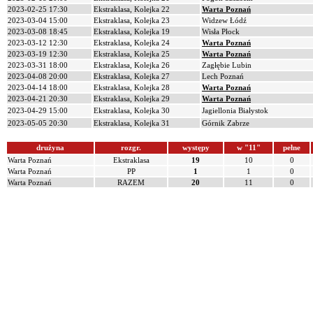
2023-02-25 17:30
Ekstraklasa, Kolejka 22
Warta Poznań
2023-03-04 15:00
Ekstraklasa, Kolejka 23
Widzew Łódź
2023-03-08 18:45
Ekstraklasa, Kolejka 19
Wisła Płock
2023-03-12 12:30
Ekstraklasa, Kolejka 24
Warta Poznań
2023-03-19 12:30
Ekstraklasa, Kolejka 25
Warta Poznań
2023-03-31 18:00
Ekstraklasa, Kolejka 26
Zagłębie Lubin
2023-04-08 20:00
Ekstraklasa, Kolejka 27
Lech Poznań
2023-04-14 18:00
Ekstraklasa, Kolejka 28
Warta Poznań
2023-04-21 20:30
Ekstraklasa, Kolejka 29
Warta Poznań
2023-04-29 15:00
Ekstraklasa, Kolejka 30
Jagiellonia Białystok
2023-05-05 20:30
Ekstraklasa, Kolejka 31
Górnik Zabrze
drużyna
rozgr.
występy
w "11"
pełne
Warta Poznań
Ekstraklasa
19
10
0
Warta Poznań
PP
1
1
0
Warta Poznań
RAZEM
20
11
0