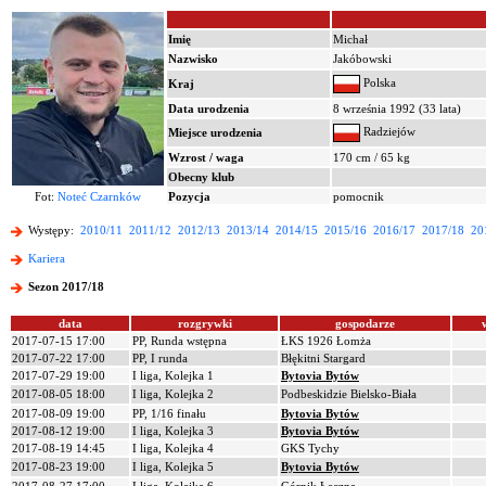
Imię
Michał
Nazwisko
Jakóbowski
Polska
Kraj
Data urodzenia
8 września 1992 (33 lata)
Radziejów
Miejsce urodzenia
Wzrost / waga
170 cm / 65 kg
Obecny klub
Fot:
Noteć Czarnków
Pozycja
pomocnik
Występy:
2010/11
2011/12
2012/13
2013/14
2014/15
2015/16
2016/17
2017/18
20
Kariera
Sezon 2017/18
data
rozgrywki
gospodarze
2017-07-15 17:00
PP, Runda wstępna
ŁKS 1926 Łomża
2017-07-22 17:00
PP, I runda
Błękitni Stargard
2017-07-29 19:00
I liga, Kolejka 1
Bytovia Bytów
2017-08-05 18:00
I liga, Kolejka 2
Podbeskidzie Bielsko-Biała
2017-08-09 19:00
PP, 1/16 finału
Bytovia Bytów
2017-08-12 19:00
I liga, Kolejka 3
Bytovia Bytów
2017-08-19 14:45
I liga, Kolejka 4
GKS Tychy
2017-08-23 19:00
I liga, Kolejka 5
Bytovia Bytów