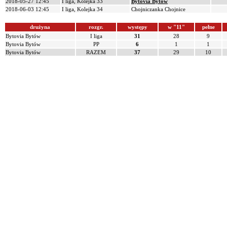
2018-05-27 12:45
I liga, Kolejka 33
Bytovia Bytów
2018-06-03 12:45
I liga, Kolejka 34
Chojniczanka Chojnice
drużyna
rozgr.
występy
w "11"
pełne
Bytovia Bytów
I liga
31
28
9
Bytovia Bytów
PP
6
1
1
Bytovia Bytów
RAZEM
37
29
10