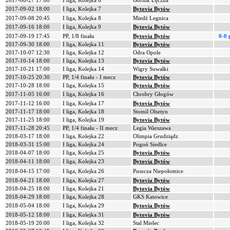
2017-08-27 17:00
I liga, Kolejka 6
Górnik Łęczna
2017-09-02 18:00
I liga, Kolejka 7
Bytovia Bytów
2017-09-08 20:45
I liga, Kolejka 8
Miedź Legnica
2017-09-16 18:00
I liga, Kolejka 9
Bytovia Bytów
2017-09-19 17:45
PP, 1/8 finału
Bytovia Bytów
0-0 
2017-09-30 18:00
I liga, Kolejka 11
Bytovia Bytów
2017-10-07 12:30
I liga, Kolejka 12
Odra Opole
2017-10-14 18:00
I liga, Kolejka 13
Bytovia Bytów
2017-10-21 17:00
I liga, Kolejka 14
Wigry Suwałki
2017-10-25 20:30
PP, 1/4 finału - I mecz
Bytovia Bytów
2017-10-28 18:00
I liga, Kolejka 15
Bytovia Bytów
2017-11-05 16:00
I liga, Kolejka 16
Chrobry Głogów
2017-11-12 16:00
I liga, Kolejka 17
Bytovia Bytów
2017-11-17 18:00
I liga, Kolejka 18
Stomil Olsztyn
2017-11-25 18:00
I liga, Kolejka 19
Bytovia Bytów
2017-11-28 20:45
PP, 1/4 finału - II mecz
Legia Warszawa
2018-03-17 18:00
I liga, Kolejka 22
Olimpia Grudziądz
2018-03-31 15:00
I liga, Kolejka 24
Pogoń Siedlce
2018-04-07 18:00
I liga, Kolejka 25
Bytovia Bytów
2018-04-11 18:00
I liga, Kolejka 23
Bytovia Bytów
2018-04-15 17:00
I liga, Kolejka 26
Puszcza Niepołomice
2018-04-21 18:00
I liga, Kolejka 27
Bytovia Bytów
2018-04-25 18:00
I liga, Kolejka 21
Bytovia Bytów
2018-04-29 18:00
I liga, Kolejka 28
GKS Katowice
2018-05-04 18:00
I liga, Kolejka 29
Bytovia Bytów
2018-05-12 18:00
I liga, Kolejka 31
Bytovia Bytów
2018-05-19 20:00
I liga, Kolejka 32
Stal Mielec