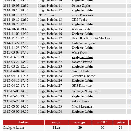
2014-09-28 19:46
I liga, Kolejka 10
Zagłębie Lubin
2014-10-05 12:30
I liga, Kolejka 11
Dolcan Ząbki
2014-10-10 18:00
I liga, Kolejka 12
Zagłębie Lubin
2014-10-15 17:45
PP, 1/8 finału
Znicz Pruszków
2014-10-19 12:30
I liga, Kolejka 13
GKS Tychy
2014-10-25 17:45
I liga, Kolejka 14
Zagłębie Lubin
2014-10-31 19:45
I liga, Kolejka 15
Widzew Łódź
2014-11-09 14:00
I liga, Kolejka 16
Zagłębie Lubin
2014-11-16 12:30
I liga, Kolejka 17
Termalica Bruk-Bet Nieciecza
2014-11-22 12:00
I liga, Kolejka 18
Flota Świnoujście
2014-11-28 17:00
I liga, Kolejka 19
Zagłębie Lubin
2015-03-07 17:45
I liga, Kolejka 20
Wisła Płock
2015-03-13 19:00
I liga, Kolejka 21
Zagłębie Lubin
2015-03-22 13:00
I liga, Kolejka 22
Bytovia Bytów
2015-03-29 12:30
I liga, Kolejka 23
Zagłębie Lubin
2015-04-04 14:30
I liga, Kolejka 24
Stomil Olsztyn
2015-04-11 17:45
I liga, Kolejka 25
Chrobry Głogów
2015-04-18 17:45
I liga, Kolejka 26
Zagłębie Lubin
2015-04-25 17:45
I liga, Kolejka 27
GKS Katowice
2015-05-09 18:00
I liga, Kolejka 29
Sandecja Nowy Sącz
2015-05-15 19:00
I liga, Kolejka 30
Zagłębie Lubin
2015-05-20 18:30
I liga, Kolejka 31
Arka Gdynia
2015-05-30 16:00
I liga, Kolejka 33
Miedź Legnica
2015-06-06 16:00
I liga, Kolejka 34
Zagłębie Lubin
drużyna
rozgr.
występy
w "11"
pełne
Zagłębie Lubin
I liga
30
30
29