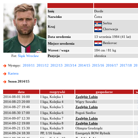
Imię
Đorđe
Nazwisko
Čotra
Serbia
Kraj
Chorwacja
Data urodzenia
13 września 1984 (41 lat)
Benkovac
Miejsce urodzenia
Wzrost / waga
184 cm / 81 kg
Fot:
Śląsk Wrocław
Pozycja
obrońca
Występy:
2010/11
2011/12
2012/13
2013/14
2014/15
2015/16
2016/17
2017/18
20
Kariera
Sezon 2014/15
data
rozgrywki
gospodarze
w
2014-08-01 16:00
I liga, Kolejka 1
Zagłębie Lubin
2014-08-23 20:00
I liga, Kolejka 4
Wigry Suwałki
2014-08-27 19:46
I liga, Kolejka 5
Zagłębie Lubin
2014-08-30 17:00
I liga, Kolejka 6
Pogoń Siedlce
2014-09-07 12:30
I liga, Kolejka 7
Zagłębie Lubin
2014-09-12 19:00
I liga, Kolejka 8
Zagłębie Lubin
2014-09-21 15:30
I liga, Kolejka 9
Olimpia Grudziądz
2014-09-24 18:30
PP, 1/16 finału
Energetyk ROW Rybnik