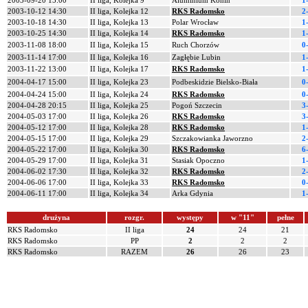
2003-09-20 15:00
II liga, Kolejka 9
Aluminium Konin
1
2003-10-12 14:30
II liga, Kolejka 12
RKS Radomsko
2
2003-10-18 14:30
II liga, Kolejka 13
Polar Wrocław
1
2003-10-25 14:30
II liga, Kolejka 14
RKS Radomsko
1
2003-11-08 18:00
II liga, Kolejka 15
Ruch Chorzów
0
2003-11-14 17:00
II liga, Kolejka 16
Zagłębie Lubin
1
2003-11-22 13:00
II liga, Kolejka 17
RKS Radomsko
1
2004-04-17 15:00
II liga, Kolejka 23
Podbeskidzie Bielsko-Biała
0
2004-04-24 15:00
II liga, Kolejka 24
RKS Radomsko
0
2004-04-28 20:15
II liga, Kolejka 25
Pogoń Szczecin
3
2004-05-03 17:00
II liga, Kolejka 26
RKS Radomsko
3
2004-05-12 17:00
II liga, Kolejka 28
RKS Radomsko
1
2004-05-15 17:00
II liga, Kolejka 29
Szczakowianka Jaworzno
2
2004-05-22 17:00
II liga, Kolejka 30
RKS Radomsko
6
2004-05-29 17:00
II liga, Kolejka 31
Stasiak Opoczno
1
2004-06-02 17:30
II liga, Kolejka 32
RKS Radomsko
2
2004-06-06 17:00
II liga, Kolejka 33
RKS Radomsko
0
2004-06-11 17:00
II liga, Kolejka 34
Arka Gdynia
1
drużyna
rozgr.
występy
w "11"
pełne
RKS Radomsko
II liga
24
24
21
RKS Radomsko
PP
2
2
2
RKS Radomsko
RAZEM
26
26
23