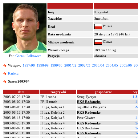
Imię
Krzysztof
Nazwisko
Smoliński
Polska
Kraj
Data urodzenia
28 sierpnia 1979 (46 lat)
Oława
Miejsce urodzenia
Wzrost / waga
189 cm / 85 kg
Fot:
Górnik Polkowice
Pozycja
obrońca
Występy:
1997/98
1998/99
1999/00
2001/02
2002/03
2003/04
2004/05
2005/06
20
Kariera
Sezon 2003/04
data
rozgrywki
gospodarze
wy
2003-07-29 17:30
PP, I runda
Strug Tyczyn
1-3
2003-08-02 17:30
PP, II runda
RKS Radomsko
1
2003-08-09 17:30
II liga, Kolejka 1
Jagiellonia Białystok
2
2003-08-13 17:30
II liga, Kolejka 2
RKS Radomsko
2003-08-16 17:00
II liga, Kolejka 3
Piast Gliwice
1
2003-08-23 17:30
II liga, Kolejka 4
RKS Radomsko
1
2003-09-07 15:00
II liga, Kolejka 7
GKS Bełchatów
1
2003-09-13 15:00
II liga, Kolejka 8
RKS Radomsko
1