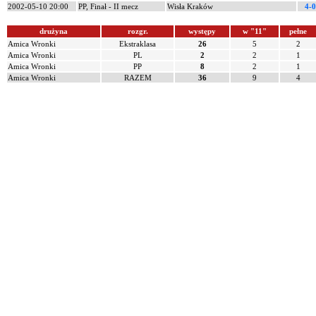
2002-05-10 20:00
PP, Finał - II mecz
Wisła Kraków
4-0
drużyna
rozgr.
występy
w "11"
pełne
Amica Wronki
Ekstraklasa
26
5
2
Amica Wronki
PL
2
2
1
Amica Wronki
PP
8
2
1
Amica Wronki
RAZEM
36
9
4