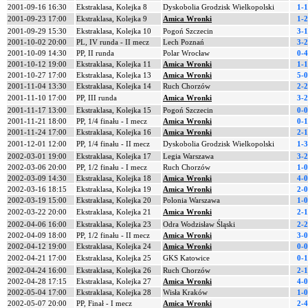
2001-09-16 16:30
Ekstraklasa, Kolejka 8
Dyskobolia Grodzisk Wielkopolski
1-1
2001-09-23 17:00
Ekstraklasa, Kolejka 9
Amica Wronki
1-2
2001-09-29 15:30
Ekstraklasa, Kolejka 10
Pogoń Szczecin
3-1
2001-10-02 20:00
PL, IV runda - II mecz
Lech Poznań
3-2
2001-10-09 14:30
PP, II runda
Polar Wrocław
0-4
2001-10-12 19:00
Ekstraklasa, Kolejka 11
Amica Wronki
1-1
2001-10-27 17:00
Ekstraklasa, Kolejka 13
Amica Wronki
5-0
2001-11-04 13:30
Ekstraklasa, Kolejka 14
Ruch Chorzów
2-2
2001-11-10 17:00
PP, III runda
Amica Wronki
3-2
2001-11-17 13:00
Ekstraklasa, Kolejka 15
Pogoń Szczecin
0-0
2001-11-21 18:00
PP, 1/4 finału - I mecz
Amica Wronki
0-1
2001-11-24 17:00
Ekstraklasa, Kolejka 16
Amica Wronki
2-1
2001-12-01 12:00
PP, 1/4 finału - II mecz
Dyskobolia Grodzisk Wielkopolski
1-3
2002-03-01 19:00
Ekstraklasa, Kolejka 17
Legia Warszawa
3-2
2002-03-06 20:00
PP, 1/2 finału - I mecz
Ruch Chorzów
1-0
2002-03-09 14:30
Ekstraklasa, Kolejka 18
Amica Wronki
4-0
2002-03-16 18:15
Ekstraklasa, Kolejka 19
Amica Wronki
2-0
2002-03-19 15:00
Ekstraklasa, Kolejka 20
Polonia Warszawa
1-0
2002-03-22 20:00
Ekstraklasa, Kolejka 21
Amica Wronki
2-1
2002-04-06 16:00
Ekstraklasa, Kolejka 23
Odra Wodzisław Śląski
2-2
2002-04-09 18:00
PP, 1/2 finału - II mecz
Amica Wronki
3-0
2002-04-12 19:00
Ekstraklasa, Kolejka 24
Amica Wronki
0-0
2002-04-21 17:00
Ekstraklasa, Kolejka 25
GKS Katowice
0-1
2002-04-24 16:00
Ekstraklasa, Kolejka 26
Ruch Chorzów
2-1
2002-04-28 17:15
Ekstraklasa, Kolejka 27
Amica Wronki
4-0
2002-05-04 17:00
Ekstraklasa, Kolejka 28
Wisła Kraków
1-0
2002-05-07 20:00
PP, Finał - I mecz
Amica Wronki
2-4