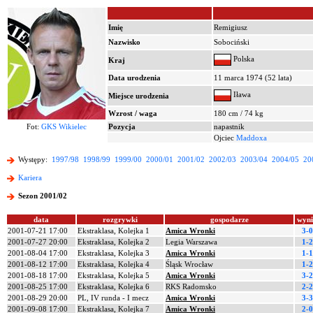
Imię
Remigiusz
Nazwisko
Sobociński
Polska
Kraj
Data urodzenia
11 marca 1974 (52 lata)
Iława
Miejsce urodzenia
Wzrost / waga
180 cm / 74 kg
Fot:
GKS Wikielec
Pozycja
napastnik
Ojciec
Maddoxa
Występy:
1997/98
1998/99
1999/00
2000/01
2001/02
2002/03
2003/04
2004/05
20
Kariera
Sezon 2001/02
data
rozgrywki
gospodarze
wyn
2001-07-21 17:00
Ekstraklasa, Kolejka 1
Amica Wronki
3-0
2001-07-27 20:00
Ekstraklasa, Kolejka 2
Legia Warszawa
1-2
2001-08-04 17:00
Ekstraklasa, Kolejka 3
Amica Wronki
1-1
2001-08-12 17:00
Ekstraklasa, Kolejka 4
Śląsk Wrocław
1-2
2001-08-18 17:00
Ekstraklasa, Kolejka 5
Amica Wronki
3-2
2001-08-25 17:00
Ekstraklasa, Kolejka 6
RKS Radomsko
2-2
2001-08-29 20:00
PL, IV runda - I mecz
Amica Wronki
3-3
2001-09-08 17:00
Ekstraklasa, Kolejka 7
Amica Wronki
2-0