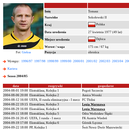
Imię
Tomasz
Nazwisko
Sokołowski II
Polska
Kraj
Data urodzenia
27 kwietnia 1977 (49 lat)
Dębica
Miejsce urodzenia
Wzrost / waga
175 cm / 67 kg
Fot:
Gieksa
Pozycja
obrońca
Występy:
1996/97
1997/98
1998/99
1999/00
2000/01
2001/02
2002/03
2003/04
20
Kariera
Sezon 2004/05
data
rozgrywki
gospodarze
2004-08-01 19:00
Ekstraklasa, Kolejka 1
Pogoń Szczecin
2004-08-06 20:00
Ekstraklasa, Kolejka 2
Amica Wronki
2004-08-12 16:00
UEFA, II runda eliminacyjna - I mecz
FC Tbilisi
2004-08-22 19:15
Ekstraklasa, Kolejka 3
Legia Warszawa
2004-08-29 16:00
Ekstraklasa, Kolejka 4
Legia Warszawa
2004-09-11 18:00
Ekstraklasa, Kolejka 5
Odra Wodzisław Śląski
2004-09-16 20:45
UEFA, I runda - I mecz
FK Austria Wiedeń
2004-09-19 17:00
Ekstraklasa, Kolejka 6
Górnik Łęczna
2004-09-22 18:00
PP, Kolejka 1
Świt Nowy Dwór Mazowiecki