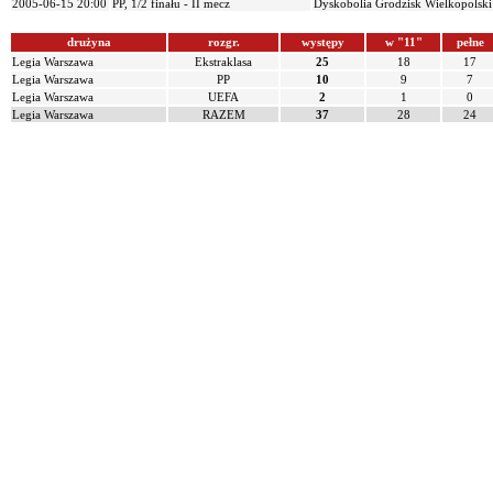
2005-06-15 20:00
PP, 1/2 finału - II mecz
Dyskobolia Grodzisk Wielkopolski
drużyna
rozgr.
występy
w "11"
pełne
Legia Warszawa
Ekstraklasa
25
18
17
Legia Warszawa
PP
10
9
7
Legia Warszawa
UEFA
2
1
0
Legia Warszawa
RAZEM
37
28
24